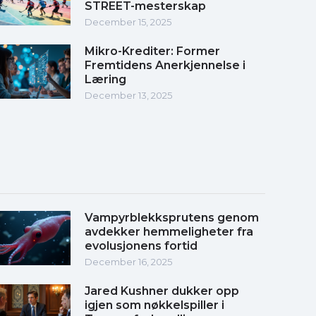
STREET-mesterskap
December 15, 2025
Mikro-Krediter: Former
Fremtidens Anerkjennelse i
Læring
December 13, 2025
Vampyrblekksprutens genom
avdekker hemmeligheter fra
evolusjonens fortid
December 16, 2025
Jared Kushner dukker opp
igjen som nøkkelspiller i