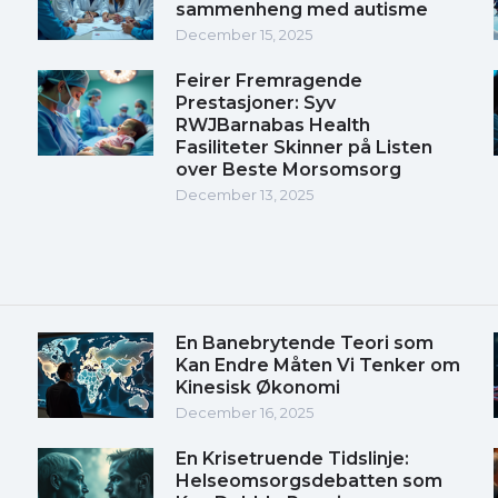
sammenheng med autisme
December 15, 2025
Feirer Fremragende
Prestasjoner: Syv
RWJBarnabas Health
Fasiliteter Skinner på Listen
over Beste Morsomsorg
December 13, 2025
En Banebrytende Teori som
Kan Endre Måten Vi Tenker om
Kinesisk Økonomi
December 16, 2025
En Krisetruende Tidslinje:
Helseomsorgsdebatten som