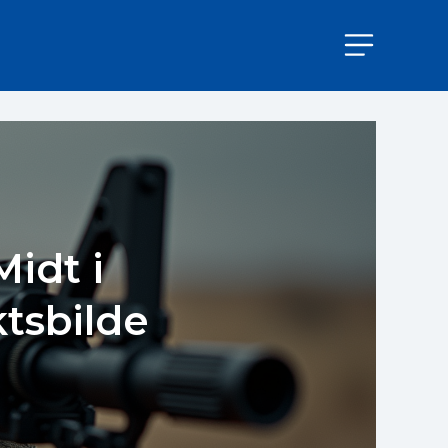
idt i
ktsbilde