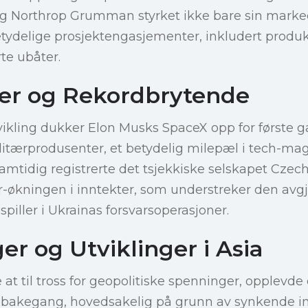
g Northrop Grumman styrket ikke bare sin marke
etydelige prosjektengasjementer, inkludert produk
te ubåter.
er og Rekordbrytende
tvikling dukker Elon Musks SpaceX opp for første g
litærprodusenter, et betydelig milepæl i tech-ma
amtidig registrerte det tsjekkiske selskapet Cze
-år-økningen i inntekter, som understreker den avg
 spiller i Ukrainas forsvarsoperasjoner.
er og Utviklinger i Asia
at til tross for geopolitiske spenninger, opplevde
ilbakegang, hovedsakelig på grunn av synkende in