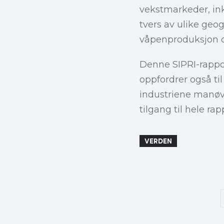
vekstmarkeder, ink
tvers av ulike ge
våpenproduksjon og
Denne SIPRI-rapp
oppfordrer også t
industriene manøvre
tilgang til hele ra
VERDEN