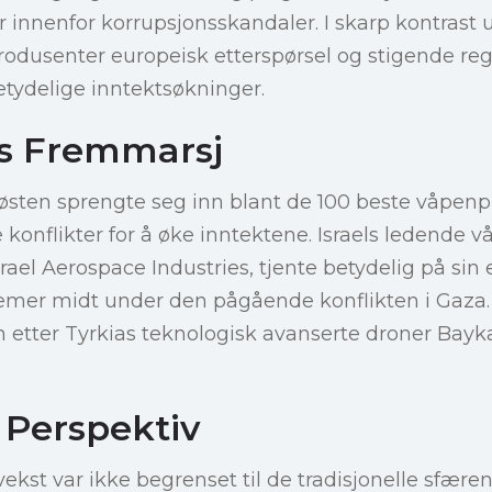
r innenfor korrupsjonsskandaler. I skarp kontrast 
odusenter europeisk etterspørsel og stigende reg
betydelige inntektsøkninger.
s Fremmarsj
tøsten sprengte seg inn blant de 100 beste våpen
e konflikter for å øke inntektene. Israels ledende
rael Aerospace Industries, tjente betydelig på sin
mer midt under den pågående konflikten i Gaz
n etter Tyrkias teknologisk avanserte droner Baykar
 Perspektiv
kst var ikke begrenset til de tradisjonelle sfæren