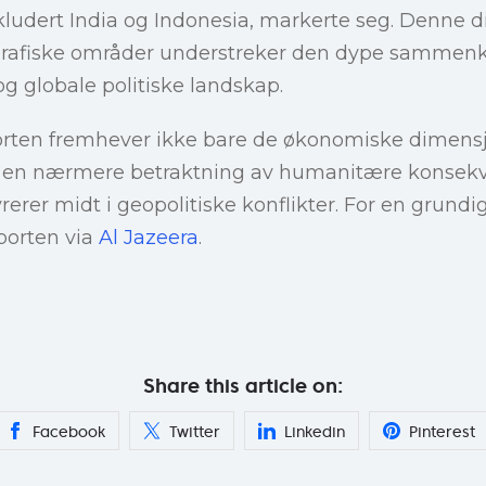
ludert India og Indonesia, markerte seg. Denne di
ografiske områder understreker den dype samme
 globale politiske landskap.
orten fremhever ikke bare de økonomiske dimen
il en nærmere betraktning av humanitære konsek
rer midt i geopolitiske konflikter. For en grundig
pporten via
Al Jazeera
.
Share this article on:
Facebook
Twitter
Linkedin
Pinterest