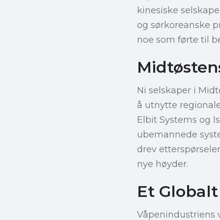
kinesiske selskape
og sørkoreanske pr
noe som førte til 
Midtøsten
Ni selskaper i Mid
å utnytte regional
Elbit Systems og Is
ubemannede syste
drev etterspørsele
nye høyder.
Et Globalt
Våpenindustriens ve