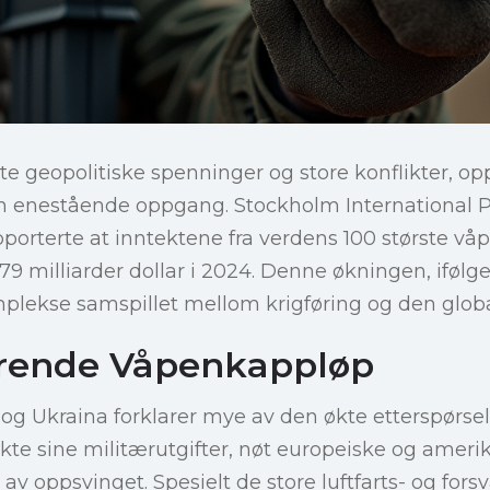
økte geopolitiske spenninger og store konflikter, o
n enestående oppgang. Stockholm International 
rapporterte at inntektene fra verdens 100 største 
679 milliarder dollar i 2024. Denne økningen, ifølg
plekse samspillet mellom krigføring og den glob
erende Våpenkappløp
 og Ukraina forklarer mye av den økte etterspørsel
økte sine militærutgifter, nøt europeiske og amer
av oppsvinget. Spesielt de store luftfarts- og for