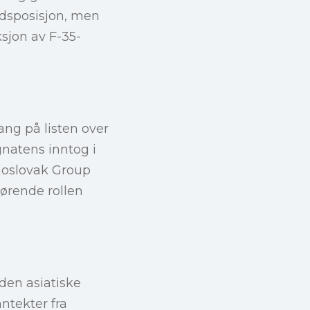
dsposisjon, men
sjon av F-35-
ang på listen over
gnatens inntog i
choslovak Group
jørende rollen
 den asiatiske
ntekter fra