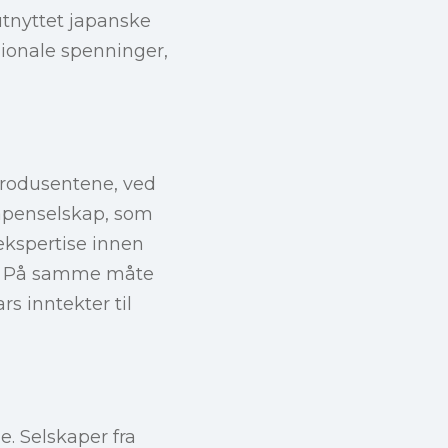
utnyttet japanske
ionale spenninger,
produsentene, ved
 våpenselskap, som
 ekspertise innen
a. På samme måte
s inntekter til
e. Selskaper fra