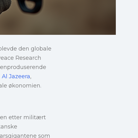
pplevde den globale
Peace Research
våpenproduserende
e
Al Jazeera
,
ale økonomien.
en etter militært
ikanske
svarsgigantene som