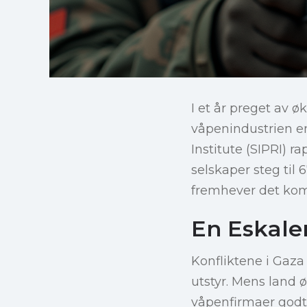
I et år preget av 
våpenindustrien e
Institute (SIPRI) 
selskaper steg til 
fremhever det kom
En Eskal
Konfliktene i Gaza
utstyr. Mens land 
våpenfirmaer godt 