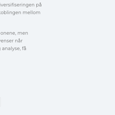
versifiseringen på
nkoblingen mellom
sjonene, men
venser når
 analyse, få