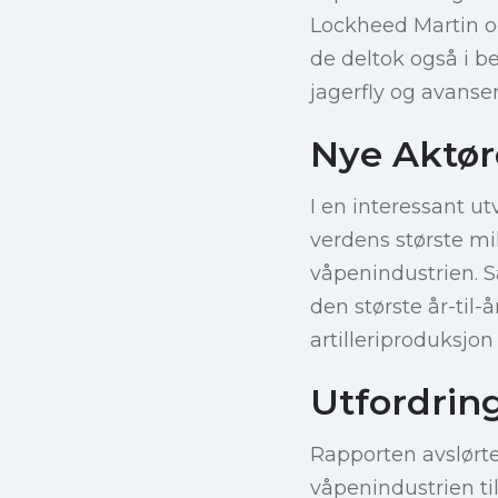
Lockheed Martin o
de deltok også i b
jagerfly og avanser
Nye Aktør
I en interessant u
verdens største mi
våpenindustrien. S
den største år-til
artilleriproduksjon
Utfordring
Rapporten avslørte 
våpenindustrien t