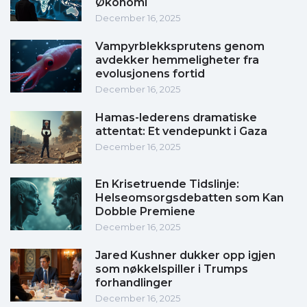
Økonomi
December 16, 2025
Vampyrblekksprutens genom
avdekker hemmeligheter fra
evolusjonens fortid
December 16, 2025
Hamas-lederens dramatiske
attentat: Et vendepunkt i Gaza
December 16, 2025
En Krisetruende Tidslinje:
Helseomsorgsdebatten som Kan
Dobble Premiene
December 16, 2025
Jared Kushner dukker opp igjen
som nøkkelspiller i Trumps
forhandlinger
December 16, 2025