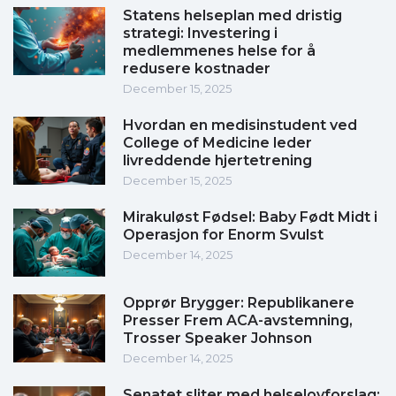
Statens helseplan med dristig
strategi: Investering i
medlemmenes helse for å
redusere kostnader
December 15, 2025
Hvordan en medisinstudent ved
College of Medicine leder
livreddende hjertetrening
December 15, 2025
Mirakuløst Fødsel: Baby Født Midt i
Operasjon for Enorm Svulst
December 14, 2025
Opprør Brygger: Republikanere
Presser Frem ACA-avstemning,
Trosser Speaker Johnson
December 14, 2025
Senatet sliter med helselovforslag: