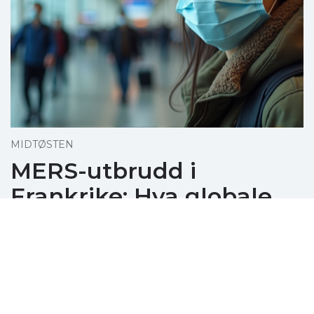
MIDTØSTEN
MERS-utbrudd i
Frankrike: Hva globale
reisende må vite
December 08, 2025
Nye MERS-tilfeller i Frankrike knyttes til
turister fra Midtøsten, og gjenoppvekker
globale helsebskymringer for reisende.