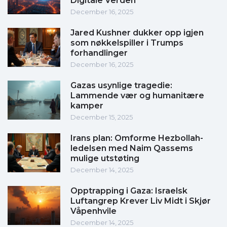
Digitale Verden
December 16, 2025
Jared Kushner dukker opp igjen
som nøkkelspiller i Trumps
forhandlinger
December 16, 2025
Gazas usynlige tragedie:
Lammende vær og humanitære
kamper
December 15, 2025
Irans plan: Omforme Hezbollah-
ledelsen med Naim Qassems
mulige utstøting
December 14, 2025
Opptrapping i Gaza: Israelsk
Luftangrep Krever Liv Midt i Skjør
Våpenhvile
December 14, 2025