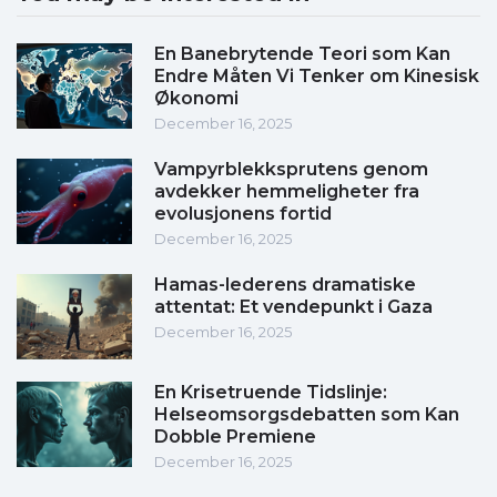
En Banebrytende Teori som Kan
Endre Måten Vi Tenker om Kinesisk
Økonomi
December 16, 2025
Vampyrblekksprutens genom
avdekker hemmeligheter fra
evolusjonens fortid
December 16, 2025
Hamas-lederens dramatiske
attentat: Et vendepunkt i Gaza
December 16, 2025
En Krisetruende Tidslinje:
Helseomsorgsdebatten som Kan
Dobble Premiene
December 16, 2025