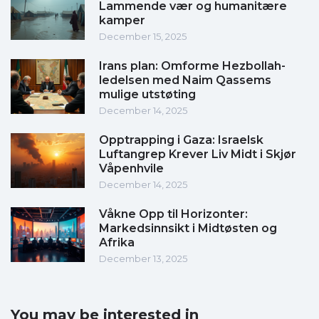
Lammende vær og humanitære
kamper
December 15, 2025
Irans plan: Omforme Hezbollah-
ledelsen med Naim Qassems
mulige utstøting
December 14, 2025
Opptrapping i Gaza: Israelsk
Luftangrep Krever Liv Midt i Skjør
Våpenhvile
December 14, 2025
Våkne Opp til Horizonter:
Markedsinnsikt i Midtøsten og
Afrika
December 13, 2025
You may be interested in