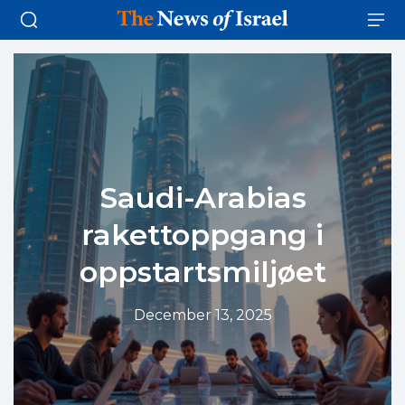
Saudi-Arabias
rakettoppgang i
oppstartsmiljøet
December 13, 2025