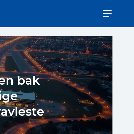
en bak
ige
avleste