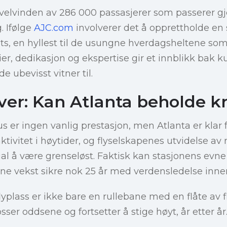
irvelvinden av 286 000 passasjerer som passerer 
. Ifølge
AJC.com
involverer det å opprettholde en 
ats, en hyllest til de usungne hverdagsheltene so
rier, dedikasjon og ekspertise gir et innblikk bak k
 ubevisst vitner til.
ver: Kan Atlanta beholde k
s er ingen vanlig prestasjon, men Atlanta er klar 
ktivitet i høytider, og flyselskapenes utvidelse av 
al å være grenseløst. Faktisk kan stasjonens evne t
e vekst sikre nok 25 år med verdensledelse innen 
lyplass er ikke bare en rullebane med en flåte av fly
er oddsene og fortsetter å stige høyt, år etter år