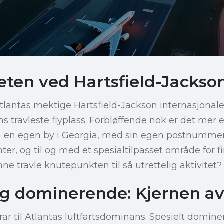
eten ved Hartsfield-Jackso
Atlantas mektige Hartsfield-Jackson internasjonale
ns travleste flyplass. Forbløffende nok er det mer
om en egen by i Georgia, med sin egen postnummer
er, og til og med et spesialtilpasset område for f
e travle knutepunkten til så utrettelig aktivitet?
og dominerende: Kjernen av
ar til Atlantas luftfartsdominans. Spesielt dominer