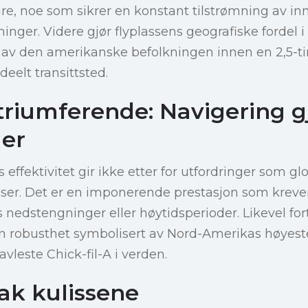
re, noe som sikrer en konstant tilstrømning av i
ninger. Videre gjør flyplassens geografiske fordel 
av den amerikanske befolkningen innen en 2,5-tim
ideelt transittsted.
 triumferende: Navigering
ger
 effektivitet gir ikke etter for utfordringer som glo
elser. Det er en imponerende prestasjon som krever 
 nedstengninger eller høytidsperioder. Likevel fort
en robusthet symbolisert av Nord-Amerikas høyeste 
vleste Chick-fil-A i verden.
ak kulissene