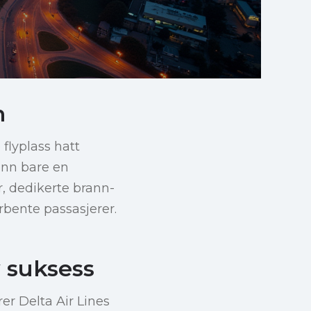
n
 flyplass hatt
 enn bare en
, dedikerte brann-
irbente passasjerer.
 suksess
er Delta Air Lines