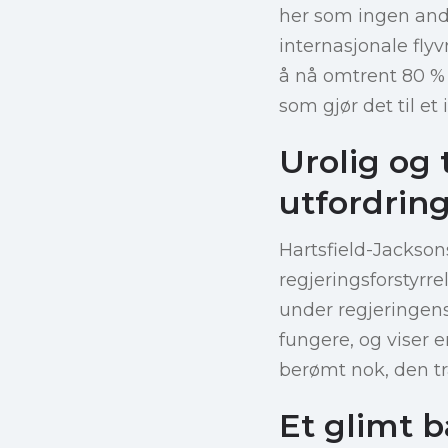
her som ingen and
internasjonale flyv
å nå omtrent 80 % 
som gjør det til et 
Urolig og
utfordrin
Hartsfield-Jacksons
regjeringsforstyrr
under regjeringens
fungere, og viser 
berømt nok, den tra
Et glimt b