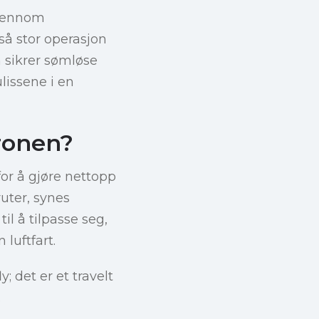
gjennom
så stor operasjon
m sikrer sømløse
ulissene i en
ronen?
for å gjøre nettopp
ruter, synes
il å tilpasse seg,
luftfart.
; det er et travelt
.