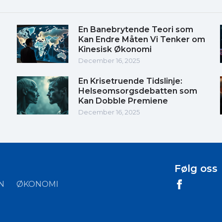
En Banebrytende Teori som
Kan Endre Måten Vi Tenker om
Kinesisk Økonomi
December 16, 2025
En Krisetruende Tidslinje:
Helseomsorgsdebatten som
Kan Dobble Premiene
December 16, 2025
Følg oss
N
ØKONOMI