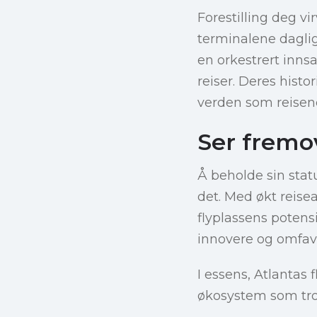
Forestilling deg v
terminalene daglig
en orkestrert inns
reiser. Deres histo
verden som reisende
Ser fremo
Å beholde sin statu
det. Med økt reisea
flyplassens potensi
innovere og omfavn
I essens, Atlantas f
økosystem som tross