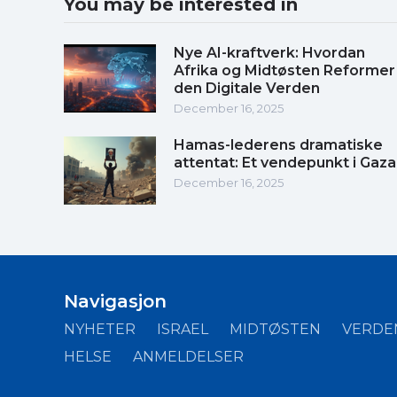
You may be interested in
Nye AI-kraftverk: Hvordan
Afrika og Midtøsten Reformer
den Digitale Verden
December 16, 2025
Hamas-lederens dramatiske
attentat: Et vendepunkt i Gaza
December 16, 2025
Navigasjon
NYHETER
ISRAEL
MIDTØSTEN
VERDE
HELSE
ANMELDELSER