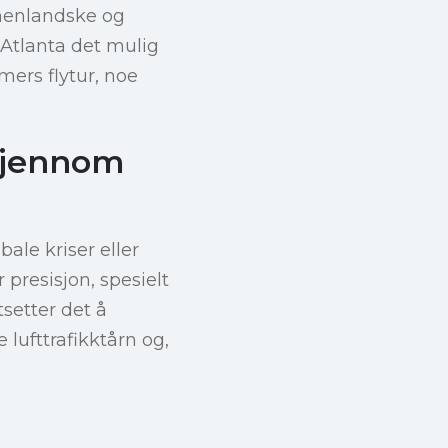
nnenlandske og
i Atlanta det mulig
ers flytur, noe
 gjennom
bale kriser eller
presisjon, spesielt
setter det å
lufttrafikktårn og,