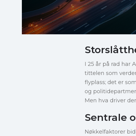
Storslåtth
I 25 år på rad har 
tittelen som verde
flyplass; det er s
og politidepartment
Men hva driver denn
Sentrale 
Nøkkelfaktorer bidr