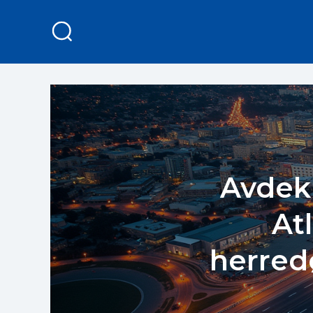
Avdek
At
herred