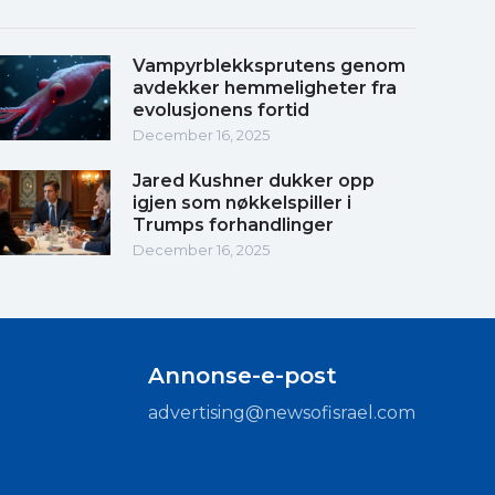
Vampyrblekksprutens genom
avdekker hemmeligheter fra
evolusjonens fortid
December 16, 2025
Jared Kushner dukker opp
igjen som nøkkelspiller i
Trumps forhandlinger
December 16, 2025
Annonse-e-post
advertising@newsofisrael.com