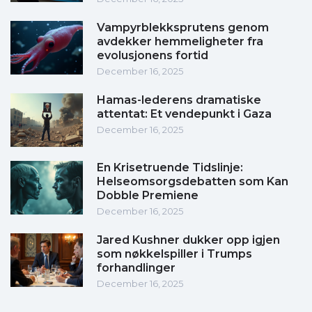
Vampyrblekksprutens genom
avdekker hemmeligheter fra
evolusjonens fortid
December 16, 2025
Hamas-lederens dramatiske
attentat: Et vendepunkt i Gaza
December 16, 2025
En Krisetruende Tidslinje:
Helseomsorgsdebatten som Kan
Dobble Premiene
December 16, 2025
Jared Kushner dukker opp igjen
som nøkkelspiller i Trumps
forhandlinger
December 16, 2025