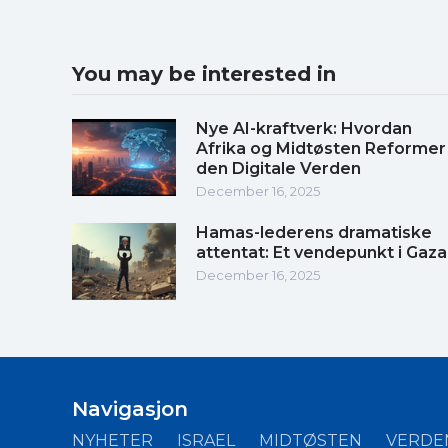
You may be interested in
Nye AI-kraftverk: Hvordan
Afrika og Midtøsten Reformer
den Digitale Verden
December 16, 2025
Hamas-lederens dramatiske
attentat: Et vendepunkt i Gaza
December 16, 2025
Navigasjon
NYHETER
ISRAEL
MIDTØSTEN
VERDE