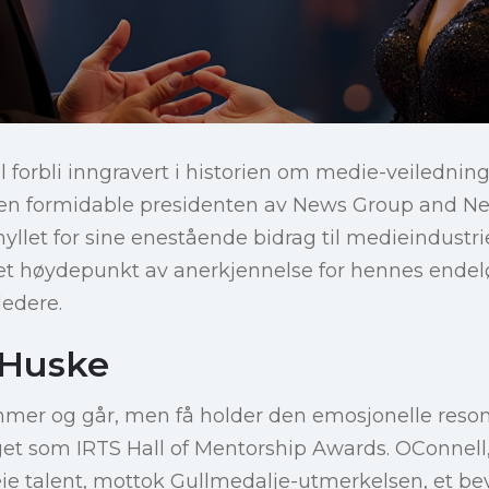
l forbli inngravert i historien om medie-veiledning
en formidable presidenten av News Group and Ne
llet for sine enestående bidrag til medieindustri
t høydepunkt av anerkjennelse for hennes endelø
ledere.
 Huske
mmer og går, men få holder den emosjonelle reso
aget som IRTS Hall of Mentorship Awards. OConnel
pleie talent, mottok Gullmedalje-utmerkelsen, et b