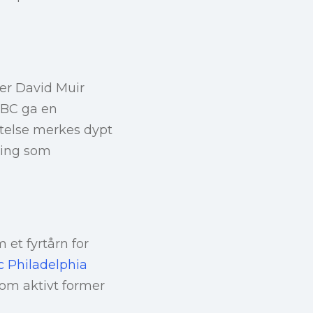
er David Muir
 ABC ga en
ytelse merkes dypt
ning som
 et fyrtårn for
c Philadelphia
om aktivt former