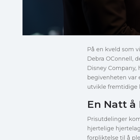
På en kveld som vi
Debra OConnell, d
Disney Company, hy
begivenheten var e
utvikle fremtidige 
En Natt å
Prisutdelinger ko
hjertelige hjertel
forpliktelse til å 