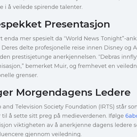
le i å veilede spirende talenter.
espekket Presentasjon
rt enda mer spesielt da “World News Tonight”-ank
. Deres delte profesjonelle reise innen Disney og
l den prestisjetunge anerkjennelsen. “Debras innfl
nisasjon,” bemerket Muir, og fremhevet en veiled
onelle grenser.
ger Morgendagens Ledere
 and Television Society Foundation (IRTS) står som
til å sette sitt preg på medieverdenen. Ifølge
6ab
sjon viktigheten av å anerkjenne dagens ledere s
uencere gjennom veiledning.