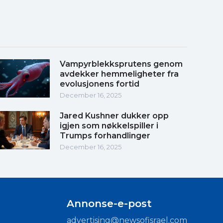
Vampyrblekksprutens genom
avdekker hemmeligheter fra
evolusjonens fortid
December 16, 2025
Jared Kushner dukker opp
igjen som nøkkelspiller i
Trumps forhandlinger
December 16, 2025
Annonse-e-post
advertising@newsofisrael.com