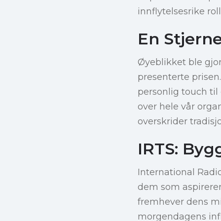
innflytelsesrike rol
En Stjern
Øyeblikket ble gjo
presenterte prisen
personlig touch ti
over hele vår orga
overskrider tradisj
IRTS: Byg
International Radio
dem som aspirerer 
fremhever dens mi
morgendagens infl