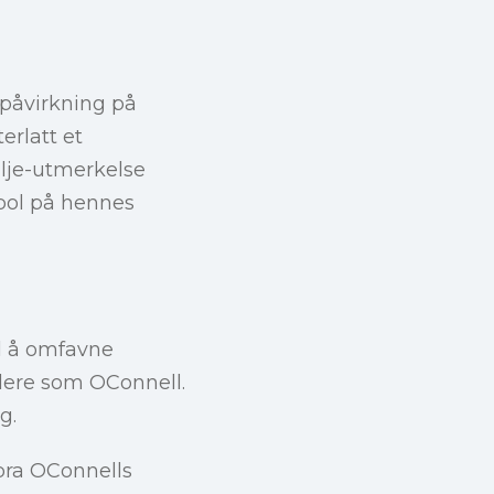
påvirkning på
erlatt et
alje-utmerkelse
bol på hennes
l å omfavne
edere som OConnell.
g.
ebra OConnells