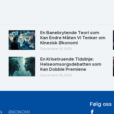
En Banebrytende Teori som
Kan Endre Måten Vi Tenker om
Kinesisk Økonomi
December 16, 2025
En Krisetruende Tidslinje:
Helseomsorgsdebatten som
Kan Dobble Premiene
December 16, 2025
Følg oss
N
ØKONOMI