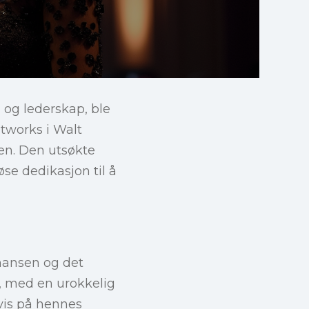
 og lederskap, ble
tworks i Walt
en. Den utsøkte
se dedikasjon til å
nansen og det
l, med en urokkelig
evis på hennes