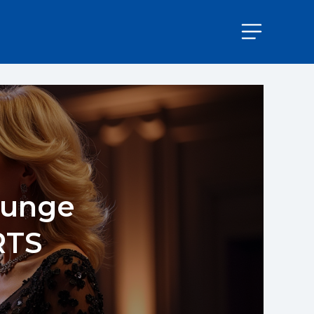
tunge
RTS