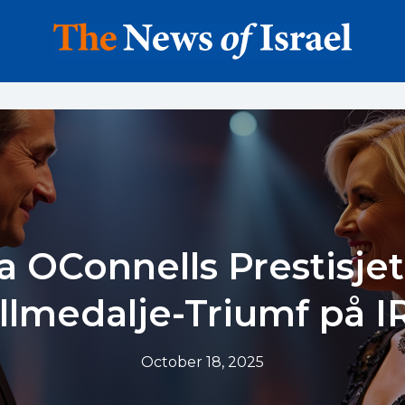
a OConnells Prestisje
llmedalje-Triumf på I
October 18, 2025