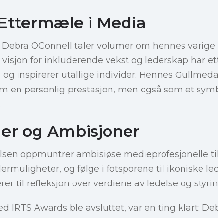
 Ettermæle i Media
 Debra OConnell taler volumer om hennes varige 
visjon for inkluderende vekst og lederskap har ett
, og inspirerer utallige individer. Hennes Gullmed
som en personlig prestasjon, men også som et sym
.
ner og Ambisjoner
sen oppmuntrer ambisiøse medieprofesjonelle ti
dermuligheter, og følge i fotsporene til ikoniske l
rer til refleksjon over verdiene av ledelse og styrin
ed IRTS Awards ble avsluttet, var en ting klart: D