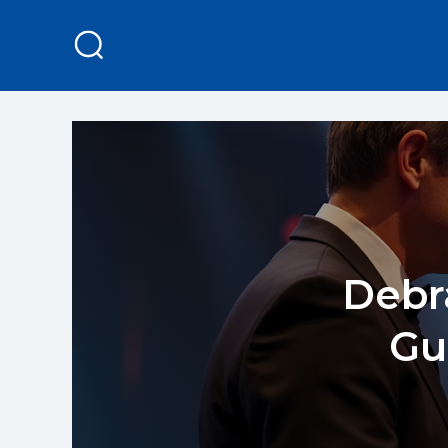
Debr
Gu