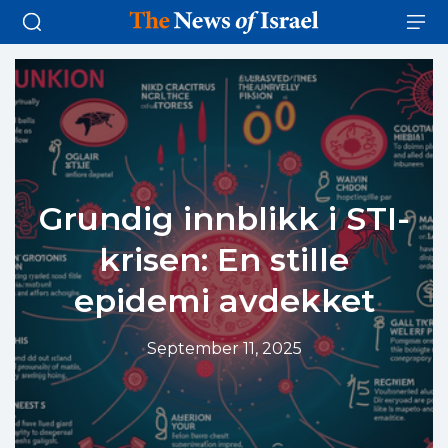
Grundig innblikk i STI-
krisen: En stille
epidemi avdekket
September 11, 2025