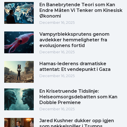
En Banebrytende Teori som Kan
Endre Måten Vi Tenker om Kinesisk
Økonomi
December 16, 2025
Vampyrblekksprutens genom
avdekker hemmeligheter fra
evolusjonens fortid
December 16, 2025
Hamas-lederens dramatiske
attentat: Et vendepunkt i Gaza
December 16, 2025
En Krisetruende Tidslinje:
Helseomsorgsdebatten som Kan
Dobble Premiene
December 16, 2025
Jared Kushner dukker opp igjen
som nøkkelspiller i Trumps