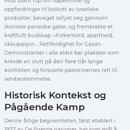
Midt blant rop om våpenhvile og
oppfordringer til boikott av israelske
produkter, beveget rallyet seg gjennom
ikoniske parisiske gater, og frembrakte et
kraftfullt budskap: «Folkemord, apartheid,
okkupasjon… Rettferdighet for Gaza!»
Demonstranter i alle aldre bar plakater som
krevde en slutt på den flere tiår lange
konflikten og forsvarte palestinernes rett til
selvbestemmelse.
Historisk Kontekst og
Pågående Kamp
Denne årlige begivenheten, først etablert i
1977 av De forente nasjoner, har som mål å