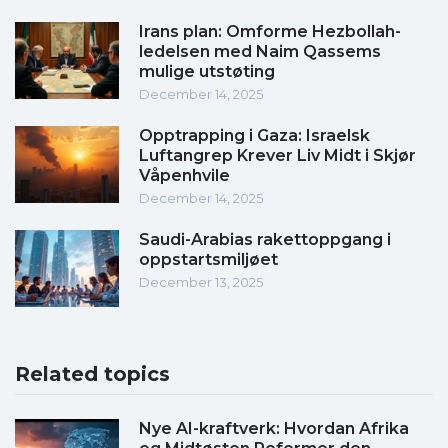
Irans plan: Omforme Hezbollah-
ledelsen med Naim Qassems
mulige utstøting
December 14, 2025
Opptrapping i Gaza: Israelsk
Luftangrep Krever Liv Midt i Skjør
Våpenhvile
December 14, 2025
Saudi-Arabias rakettoppgang i
oppstartsmiljøet
December 13, 2025
Related topics
Nye AI-kraftverk: Hvordan Afrika