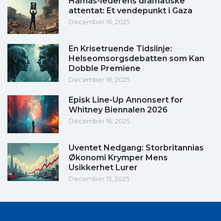
Hamas-lederens dramatiske
attentat: Et vendepunkt i Gaza
December 16, 2025
En Krisetruende Tidslinje:
Helseomsorgsdebatten som Kan
Dobble Premiene
December 16, 2025
Episk Line-Up Annonsert for
Whitney Biennalen 2026
December 16, 2025
Uventet Nedgang: Storbritannias
Økonomi Krymper Mens
Usikkerhet Lurer
December 15, 2025