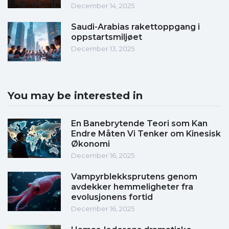
December 14, 2025
Saudi-Arabias rakettoppgang i
oppstartsmiljøet
December 13, 2025
You may be interested in
En Banebrytende Teori som Kan
Endre Måten Vi Tenker om Kinesisk
Økonomi
December 16, 2025
Vampyrblekksprutens genom
avdekker hemmeligheter fra
evolusjonens fortid
December 16, 2025