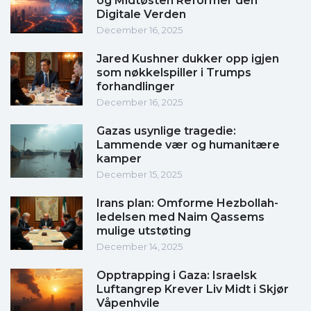
og Midtøsten Reformer den
Digitale Verden
December 16, 2025
Jared Kushner dukker opp igjen
som nøkkelspiller i Trumps
forhandlinger
December 16, 2025
Gazas usynlige tragedie:
Lammende vær og humanitære
kamper
December 15, 2025
Irans plan: Omforme Hezbollah-
ledelsen med Naim Qassems
mulige utstøting
December 14, 2025
Opptrapping i Gaza: Israelsk
Luftangrep Krever Liv Midt i Skjør
Våpenhvile