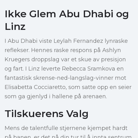
Ikke Glem Abu Dhabi og
Linz
I Abu Dhabi viste Leylah Fernandez lynraske
reflekser. Hennes raske respons på Ashlyn
Kruegers droppslag var et skue av presisjon
og fart. I Linz leverte Rebecca Sramkova en
fantastisk skrense-ned-langslag-vinner mot
Elisabetta Cocciaretto, som satte opp en seier
som ga gjenlyd i hallene på arenaen.
Tilskuerens Valg
Mens de talentfulle stjernene kjempet hardt
på banen, er det nå din tur til å innta sentrum.