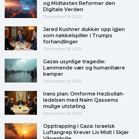
og Midtøsten Reformer den
Digitale Verden
December 16, 2025
Jared Kushner dukker opp igjen
som nøkkelspiller i Trumps
forhandlinger
December 16, 2025
Gazas usynlige tragedie:
Lammende vær og humanitære
kamper
December 15, 2025
Irans plan: Omforme Hezbollah-
ledelsen med Naim Qassems
mulige utstøting
December 14, 2025
Opptrapping i Gaza: Israelsk
Luftangrep Krever Liv Midt i Skjør
Våpenhvile