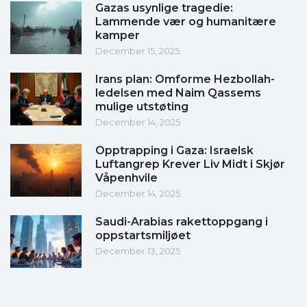
Gazas usynlige tragedie:
Lammende vær og humanitære
kamper
December 15, 2025
Irans plan: Omforme Hezbollah-
ledelsen med Naim Qassems
mulige utstøting
December 14, 2025
Opptrapping i Gaza: Israelsk
Luftangrep Krever Liv Midt i Skjør
Våpenhvile
December 14, 2025
Saudi-Arabias rakettoppgang i
oppstartsmiljøet
December 13, 2025