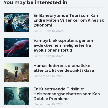
You may be interested in
En Banebrytende Teori som Kan
Endre Måten Vi Tenker om Kinesisk
Økonomi
December 16, 2025
Vampyrblekksprutens genom
avdekker hemmeligheter fra
evolusjonens fortid
December 16, 2025
Hamas-lederens dramatiske
attentat: Et vendepunkt i Gaza
December 16, 2025
En Krisetruende Tidslinje:
Helseomsorgsdebatten som Kan
Dobble Premiene
December 16, 2025