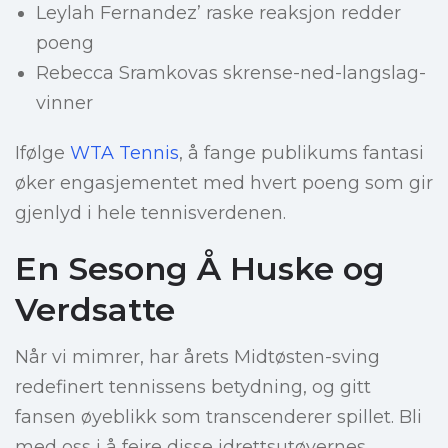
Leylah Fernandez’ raske reaksjon redder
poeng
Rebecca Sramkovas skrense-ned-langslag-
vinner
Ifølge
WTA Tennis
, å fange publikums fantasi
øker engasjementet med hvert poeng som gir
gjenlyd i hele tennisverdenen.
En Sesong Å Huske og
Verdsatte
Når vi mimrer, har årets Midtøsten-sving
redefinert tennissens betydning, og gitt
fansen øyeblikk som transcenderer spillet. Bli
med oss i å feire disse idrettsutøvernes