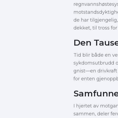
regnvannshøstesyst
motstandsdyktighe
de har tilgjengelig
dekket, til tross f
Den Tause
Tid blir både en ve
sykdomsutbrudd og 
gnist—en drivkraft
for enten gjenoppb
Samfunnet
I hjertet av motga
sammen, deler ferd