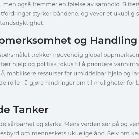
n, men også fremmer en følelse av samhold. Bitter
tfordringer styrker båndene, og vever et ukuelig s
tandsdyktighet.
ppmerksomhet og Handling
spørsmålet trekker nødvendig global oppmerkso
r hjelp og politisk fokus til å prioritere vanninfr
Å mobilisere ressurser for umiddelbar hjelp og la
de rolle i å gjøre hindringer om til muligheter for
de Tanker
e sårbarhet og styrke. Mens verden ser på og vent
nesbyrd om menneskets ukuelige ånd. Selv om k