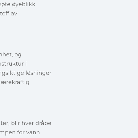
søte øyeblikk
toff av
mhet, og
astruktur i
ngsiktige løsninger
 bærekraftig
er, blir hver dråpe
ampen for vann