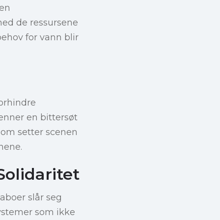
 en
med de ressursene
behov for vann blir
forhindre
enner en bittersøt
som setter scenen
nene.
olidaritet
aboer slår seg
systemer som ikke