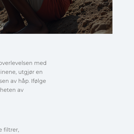
overlevelsen med
inene, utgjør en
en av håp. Ifølge
gheten av
iltrer,