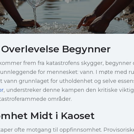
 Overlevelse Begynner
ommer frem fra katastrofens skygger, begynner 
runnleggende for mennesket: vann. I møte med ru
nt vann grunnlaget for utholdenhet og selve essens
or
, understreker denne kampen den kritiske vikti
atastroferammede områder.
mhet Midt i Kaoset
er ofte motgang til oppfinnsomhet. Provisoriske f