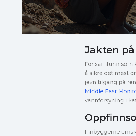
Jakten på
For samfunn som k
å sikre det mest g
jevn tilgang på re
Middle East Monit
vannforsyning i k
Oppfinnso
Innbyggerne omskap