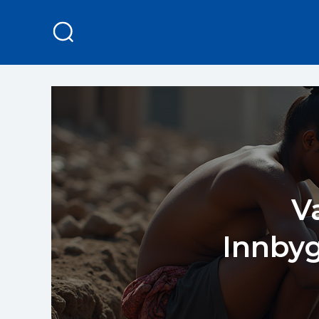
V
Innby