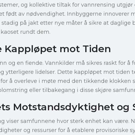
emer, og kollektive tiltak for vannrensing utgjør
t født av nødvendighet. Innbyggerne innoverer 
, stadig på jakt etter nye måter å sikre at daglige 
or kaoset rundt dem.
 Kappløpet mot Tiden
nn og en fiende. Vannkilder må sikres raskt for å 
ytterligere lidelser. Dette kappløpet mot tiden t
 for å overleve i møte med den tikkende klokken 
lomstring eller tilbakegang i disse skjøre samfun
s Motstandsdyktighet og S
ng viser samfunnene hvor sterk enhet kan være. N
igheter og ressurser for å etablere provisoriske 