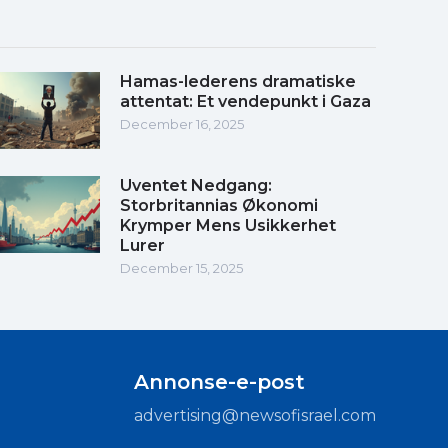
Hamas-lederens dramatiske
attentat: Et vendepunkt i Gaza
December 16, 2025
Uventet Nedgang:
Storbritannias Økonomi
Krymper Mens Usikkerhet
Lurer
December 15, 2025
Annonse-e-post
advertising@newsofisrael.com