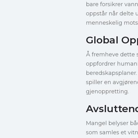
bare forsikrer van
oppstår når delte u
menneskelig mots
Global O
Å fremheve dette 
oppfordrer humanitæ
beredskapsplaner. 
spiller en avgjøren
gjenoppretting.
Avslutten
Mangel belyser båd
som samles et vit