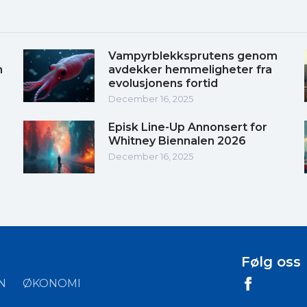
Vampyrblekksprutens genom
m
avdekker hemmeligheter fra
evolusjonens fortid
December 16, 2025
Episk Line-Up Annonsert for
Whitney Biennalen 2026
December 16, 2025
Følg oss
N
ØKONOMI