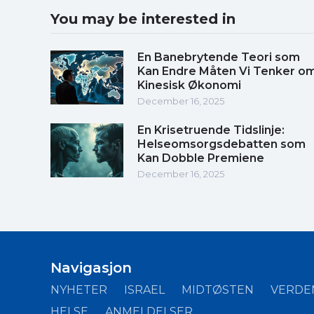
You may be interested in
En Banebrytende Teori som
Kan Endre Måten Vi Tenker o
Kinesisk Økonomi
December 16, 2025
En Krisetruende Tidslinje:
Helseomsorgsdebatten som
Kan Dobble Premiene
December 16, 2025
Navigasjon
NYHETER
ISRAEL
MIDTØSTEN
VERDE
HELSE
ANMELDELSER