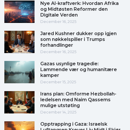
Nye AI-kraftverk: Hvordan Afrika
og Midtøsten Reformer den
Digitale Verden
December 16, 2025
Jared Kushner dukker opp igjen
som nøkkelspiller i Trumps
forhandlinger
December 16, 2025
Gazas usynlige tragedie:
Lammende vær og humanitære
kamper
December 15, 2025
Irans plan: Omforme Hezbollah-
ledelsen med Naim Qassems
mulige utstøting
December 14, 2025
Opptrapping i Gaza: Israelsk
Luftangrep Krever Liv Midt i Skjør