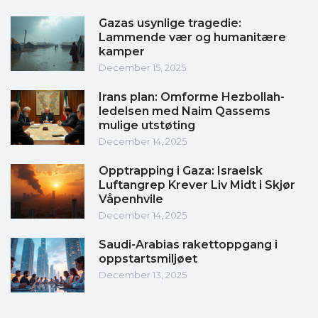
Gazas usynlige tragedie:
Lammende vær og humanitære
kamper
December 15, 2025
Irans plan: Omforme Hezbollah-
ledelsen med Naim Qassems
mulige utstøting
December 14, 2025
Opptrapping i Gaza: Israelsk
Luftangrep Krever Liv Midt i Skjør
Våpenhvile
December 14, 2025
Saudi-Arabias rakettoppgang i
oppstartsmiljøet
December 13, 2025