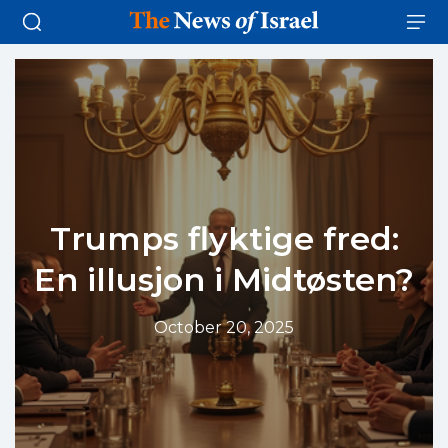
Trumps flyktige fred:
En illusjon i Midtøsten?
October 20, 2025