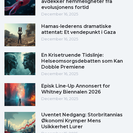
avdekker hemmeligheter fra
evolusjonens fortid
December 16, 2025
Hamas-lederens dramatiske
attentat: Et vendepunkt i Gaza
December 16, 2025
En Krisetruende Tidslinje:
Helseomsorgsdebatten som Kan
Dobble Premiene
December 16, 2025
Episk Line-Up Annonsert for
Whitney Biennalen 2026
December 16, 2025
Uventet Nedgang: Storbritannias
Økonomi Krymper Mens
Usikkerhet Lurer