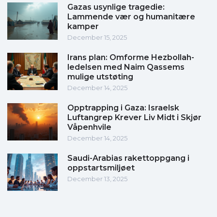
Gazas usynlige tragedie:
Lammende vær og humanitære
kamper
December 15, 2025
Irans plan: Omforme Hezbollah-
ledelsen med Naim Qassems
mulige utstøting
December 14, 2025
Opptrapping i Gaza: Israelsk
Luftangrep Krever Liv Midt i Skjør
Våpenhvile
December 14, 2025
Saudi-Arabias rakettoppgang i
oppstartsmiljøet
December 13, 2025