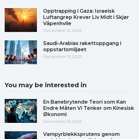
Opptrapping i Gaza: Israelsk
Luftangrep Krever Liv Midt i Skjør
Våpenhvile
December 14, 2025
Saudi-Arabias rakettoppgang i
oppstartsmiljøet
December 13, 2025
You may be interested in
En Banebrytende Teori som Kan
Endre Måten Vi Tenker om Kinesisk
Økonomi
December 16, 2025
Vampyrblekksprutens genom