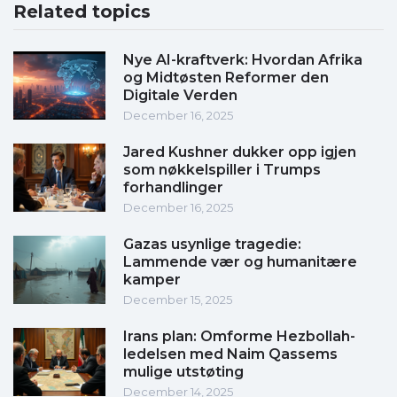
Related topics
Nye AI-kraftverk: Hvordan Afrika
og Midtøsten Reformer den
Digitale Verden
December 16, 2025
Jared Kushner dukker opp igjen
som nøkkelspiller i Trumps
forhandlinger
December 16, 2025
Gazas usynlige tragedie:
Lammende vær og humanitære
kamper
December 15, 2025
Irans plan: Omforme Hezbollah-
ledelsen med Naim Qassems
mulige utstøting
December 14, 2025