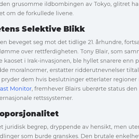
e den grusomme ildbombingen av Tokyo, glitret h
t om de forkullede livene.
tens Selektive Blikk
en beveget seg mot det tidlige 21. århundre, forts
dømme over rettferdigheten. Tony Blair, som s
 kaoset i Irak-invasjonen, ble hyllet snarere enn p
dde moralnormer, erstatter ridderutnevnelser tiltal
pryder dem hvis beslutninger etterlater regioner 
ast Monitor
, fremhever Blairs uberørte status den
ernasjonale rettssystemer.
oporsjonalitet
et juridisk begrep, dryppende av hensikt, men u
andlinger som burde granskes. Den brutale enkelhet