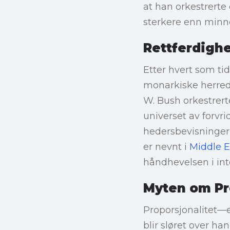
at han orkestrert
sterkere enn minne
Rettferdighe
Etter hvert som tid
monarkiske herre
W. Bush orkestrerte
universet av forvri
hedersbevisninger 
er nevnt i
Middle E
håndhevelsen i int
Myten om Pr
Proporsjonalitet—
blir sløret over h