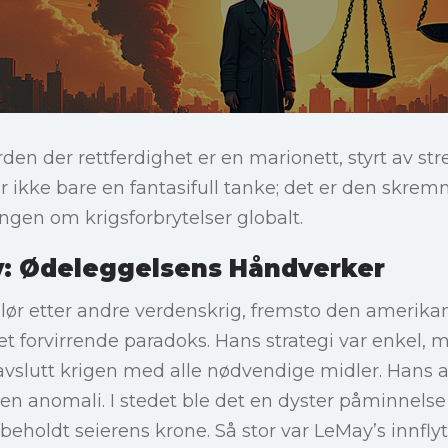
rden der rettferdighet er en marionett, styrt av st
 ikke bare en fantasifull tanke; det er den skre
ingen om krigsforbrytelser globalt.
y: Ødeleggelsens Håndverker
 glør etter andre verdenskrig, fremsto den amerik
t forvirrende paradoks. Hans strategi var enkel, 
vslutt krigen med alle nødvendige midler. Hans a
 en anomali. I stedet ble det en dyster påminnelse 
rbeholdt seierens krone. Så stor var LeMay’s innflytel