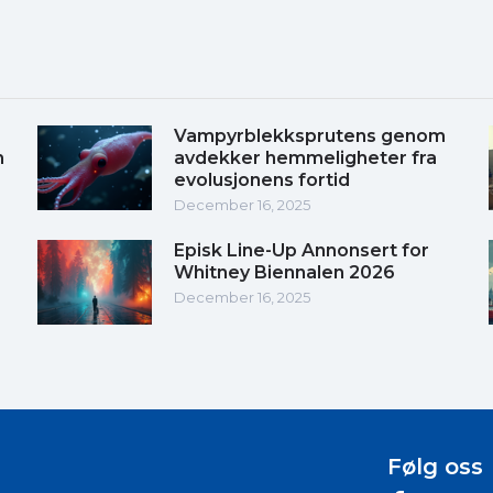
Vampyrblekksprutens genom
m
avdekker hemmeligheter fra
evolusjonens fortid
December 16, 2025
Episk Line-Up Annonsert for
Whitney Biennalen 2026
December 16, 2025
Følg oss