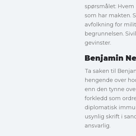
spørsmålet: Hvem 
som har makten. S
avfolkning for mil
begrunnelsen. Sivil
gevinster.
Benjamin Ne
Ta saken til Benja
hengende over hode
enn den tynne over
forkledd som ordre
diplomatisk immunit
usynlig skrift i s
ansvarlig.