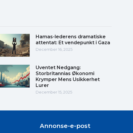
Hamas-lederens dramatiske
attentat: Et vendepunkt i Gaza
December 16, 2025
Uventet Nedgang:
Storbritannias Økonomi
Krymper Mens Usikkerhet
Lurer
December 15, 2025
Annonse-e-post