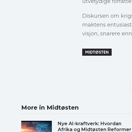
utvetydige forfatte
Diskursen om krigs
maktens entusiaste
visjon, snarere en
MIDTØSTEN
More in Midtøsten
Nye AI-kraftverk: Hvordan
Afrika og Midtøsten Reformer