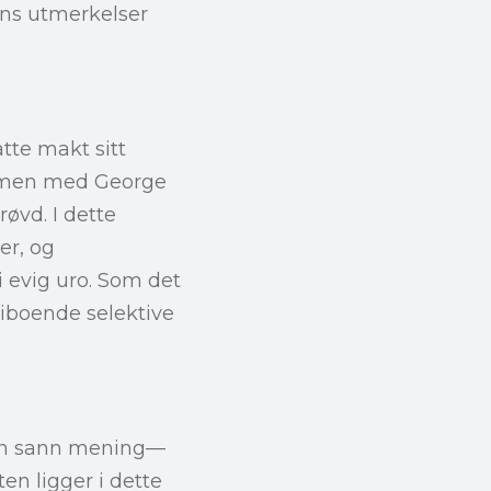
ans utmerkelser
atte makt sitt
ammen med George
røvd. I dette
er, og
i evig uro. Som det
 iboende selektive
ten sann mening—
en ligger i dette