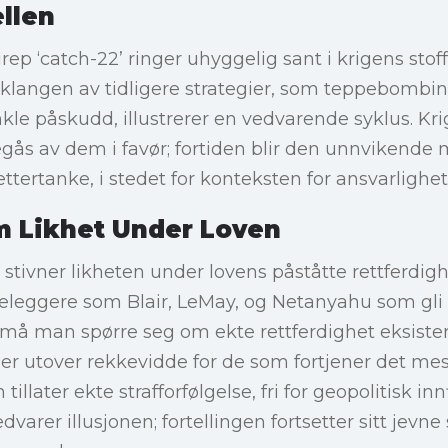
llen
ep ‘catch-22’ ringer uhyggelig sant i krigens stof
langen av tidligere strategier, som teppebombi
inkle påskudd, illustrerer en vedvarende syklus. Kri
gås av dem i favør; fortiden blir den unnvikende
tertanke, i stedet for konteksten for ansvarlighet
m Likhet Under Loven
t, stivner likheten under lovens påståtte rettferd
teleggere som Blair, LeMay, og Netanyahu som gli
 må man spørre seg om ekte rettferdighet eksiste
er utover rekkevidde for de som fortjener det mest
ater ekte strafforfølgelse, fri for geopolitisk innfl
edvarer illusjonen; fortellingen fortsetter sitt jev