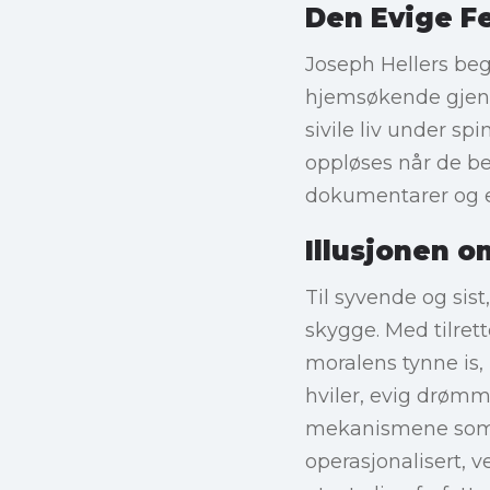
Den Evige Fe
Joseph Hellers begr
hjemsøkende gjenk
sivile liv under sp
oppløses når de be
dokumentarer og et
Illusjonen o
Til syvende og sis
skygge. Med tilret
moralens tynne is,
hviler, evig drømm
mekanismene som till
operasjonalisert, v