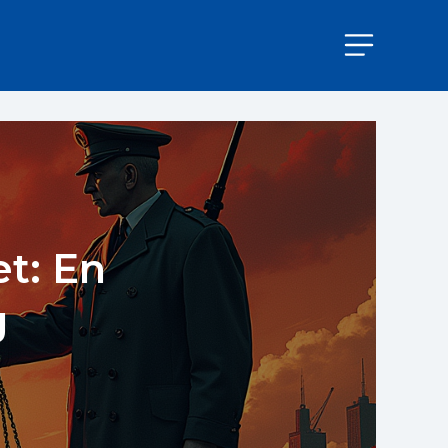
t: En
g