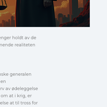
renger holdt av de
mmende realiteten
anske generalen
men
rv av ødeleggelse
om at i krig, er
se at til tross for