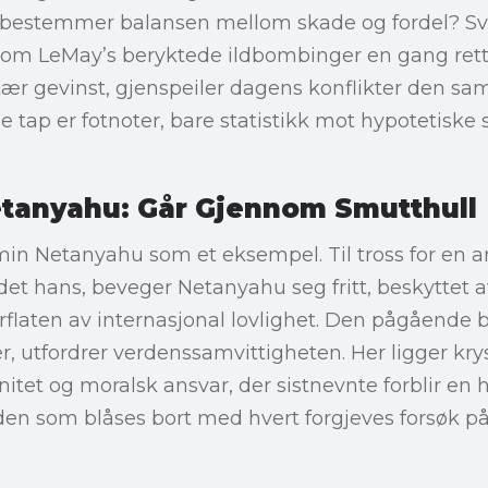
bestemmer balansen mellom skade og fordel? Sva
om LeMay’s beryktede ildbombinger en gang rett
itær gevinst, gjenspeiler dagens konflikter den sa
e tap er fotnoter, bare statistikk mot hypotetiske 
tanyahu: Går Gjennom Smutthull
min Netanyahu som et eksempel. Til tross for en ar
t hans, beveger Netanyahu seg fritt, beskyttet av
flaten av internasjonal lovlighet. Den pågående 
r, utfordrer verdenssamvittigheten. Her ligger kr
et og moralsk ansvar, der sistnevnte forblir en ha
anden som blåses bort med hvert forgjeves forsøk 