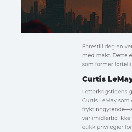
Forestill deg en ve
med makt. Dette er
som former fortell
Curtis LeMa
I etterkrigstidens
Curtis LeMay som e
fryktinngytende—a
var imidlertid ikke
etikk privilegier fo