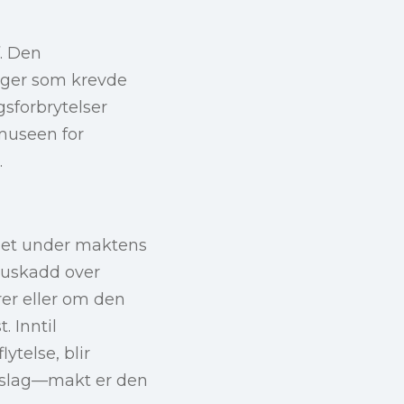
f. Den
nger som krevde
gsforbrytelser
 museen for
.
ighet under maktens
 uskadd over
rer eller om den
. Inntil
ytelse, blir
ne slag—makt er den