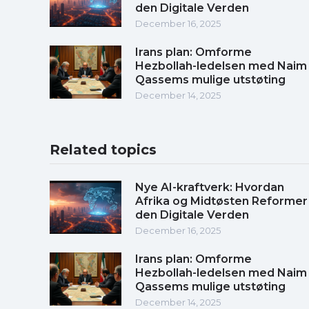
den Digitale Verden
December 16, 2025
Irans plan: Omforme
Hezbollah-ledelsen med Naim
Qassems mulige utstøting
December 14, 2025
Related topics
Nye AI-kraftverk: Hvordan
Afrika og Midtøsten Reformer
den Digitale Verden
December 16, 2025
Irans plan: Omforme
Hezbollah-ledelsen med Naim
Qassems mulige utstøting
December 14, 2025