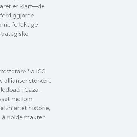
ret er klart—de
ferdiggjorde
mme feilaktige
strategiske
restordre fra ICC
 allianser sterkere
blodbad i Gaza,
ysset mellom
lvhjertet historie,
på å holde makten