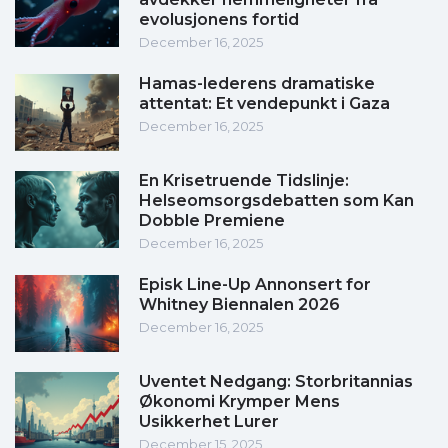
evolusjonens fortid
December 16, 2025
Hamas-lederens dramatiske
attentat: Et vendepunkt i Gaza
December 16, 2025
En Krisetruende Tidslinje:
Helseomsorgsdebatten som Kan
Dobble Premiene
December 16, 2025
Episk Line-Up Annonsert for
Whitney Biennalen 2026
December 16, 2025
Uventet Nedgang: Storbritannias
Økonomi Krymper Mens
Usikkerhet Lurer
December 15, 2025