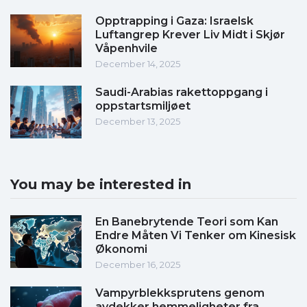
Opptrapping i Gaza: Israelsk
Luftangrep Krever Liv Midt i Skjør
Våpenhvile
December 14, 2025
Saudi-Arabias rakettoppgang i
oppstartsmiljøet
December 13, 2025
You may be interested in
En Banebrytende Teori som Kan
Endre Måten Vi Tenker om Kinesisk
Økonomi
December 16, 2025
Vampyrblekksprutens genom
avdekker hemmeligheter fra