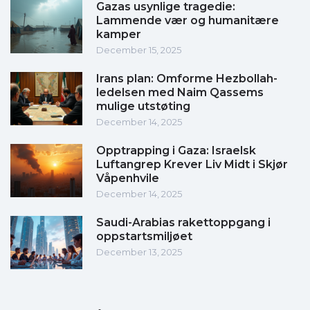
Gazas usynlige tragedie:
Lammende vær og humanitære
kamper
December 15, 2025
Irans plan: Omforme Hezbollah-
ledelsen med Naim Qassems
mulige utstøting
December 14, 2025
Opptrapping i Gaza: Israelsk
Luftangrep Krever Liv Midt i Skjør
Våpenhvile
December 14, 2025
Saudi-Arabias rakettoppgang i
oppstartsmiljøet
December 13, 2025