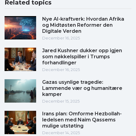
Related topics
Nye AI-kraftverk: Hvordan Afrika
og Midtøsten Reformer den
Digitale Verden
December 16, 2025
Jared Kushner dukker opp igjen
som nøkkelspiller i Trumps
forhandlinger
December 16, 2025
Gazas usynlige tragedie:
Lammende vær og humanitære
kamper
December 15, 2025
Irans plan: Omforme Hezbollah-
ledelsen med Naim Qassems
mulige utstøting
December 14, 2025