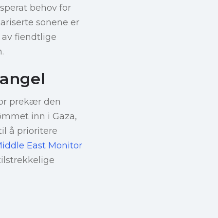
esperat behov for
tariserte sonene er
av fiendtlige
.
mangel
vor prekær den
ømmet inn i Gaza,
il å prioritere
iddle East Monitor
ilstrekkelige