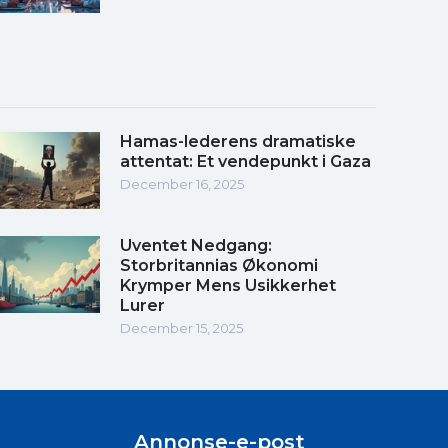
Hamas-lederens dramatiske
attentat: Et vendepunkt i Gaza
December 16, 2025
Uventet Nedgang:
Storbritannias Økonomi
Krymper Mens Usikkerhet
Lurer
December 15, 2025
Annonse-e-post