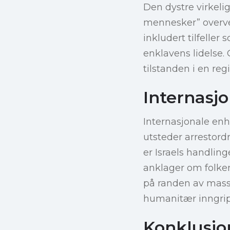
Den dystre virkelig
mennesker” overvel
inkludert tilfelle
enklavens lidelse.
tilstanden i en re
Internasjo
Internasjonale enh
utsteder arrestordr
er Israels handlin
anklager om folkem
på randen av masse
humanitær inngri
Konklusjo