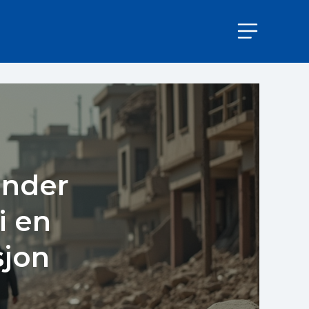
under
i en
sjon