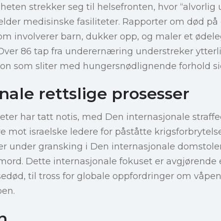
heten strekker seg til helsefronten, hvor “alvorli
der medisinske fasiliteter. Rapporter om død på 
r som involverer barn, dukker opp, og maler et ødel
 Over 86 tap fra underernæring understreker ytterl
gion som sliter med hungersnødlignende forhold s
nale rettslige prosesser
eter har tatt notis, med Den internasjonale stra
e mot israelske ledere for påståtte krigsforbrytelser
ger under gransking i Den internasjonale domstole
ord. Dette internasjonale fokuset er avgjørende 
død, til tross for globale oppfordringer om våpen
pen.
n