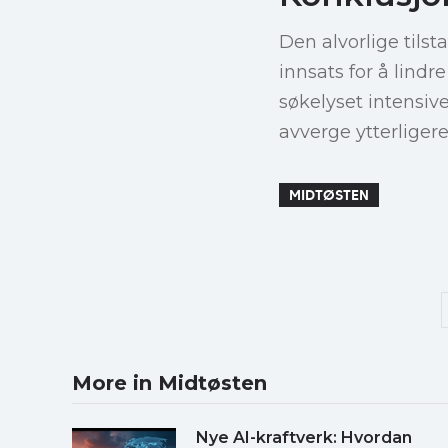
Den alvorlige tils
innsats for å lindr
søkelyset intensiv
avverge ytterliger
MIDTØSTEN
More in Midtøsten
Nye AI-kraftverk: Hvordan