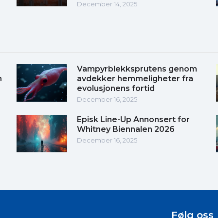
December 14, 2025
Vampyrblekksprutens genom
m
avdekker hemmeligheter fra
evolusjonens fortid
December 16, 2025
Episk Line-Up Annonsert for
Whitney Biennalen 2026
December 16, 2025
Følg oss