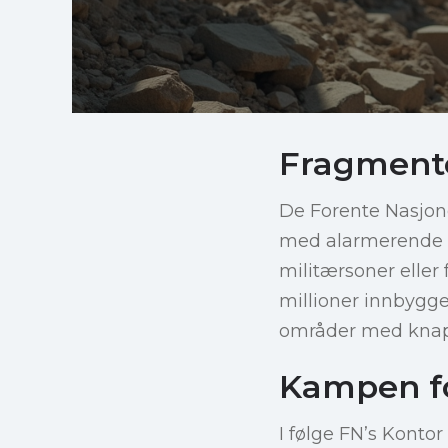
Fragmente
De Forente Nasjon
med alarmerende sta
militærsoner eller 
millioner innbygger
områder med knapp
Kampen f
I følge FN’s Konto