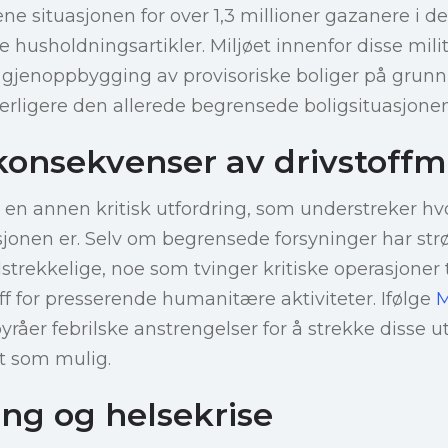
ne situasjonen for over 1,3 millioner gazanere i d
e husholdningsartikler. Miljøet innenfor disse mili
 gjenoppbygging av provisoriske boliger på grunn 
terligere den allerede begrensede boligsituasjonen
 konsekvenser av drivstoff
 en annen kritisk utfordring, som understreker h
jonen er. Selv om begrensede forsyninger har str
ilstrekkelige, noe som tvinger kritiske operasjoner t
off for presserende humanitære aktiviteter. Ifølge
M
åer febrilske anstrengelser for å strekke disse ut
t som mulig.
ing og helsekrise