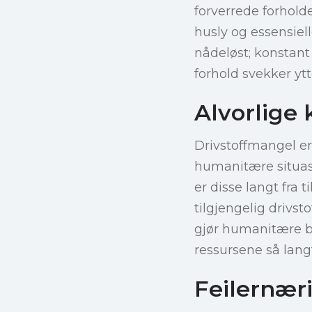
forverrede forholde
husly og essensiell
nådeløst; konstant
forhold svekker yt
Alvorlige
Drivstoffmangel er
humanitære situas
er disse langt fra t
tilgjengelig drivst
gjør humanitære byr
ressursene så lang
Feilernær