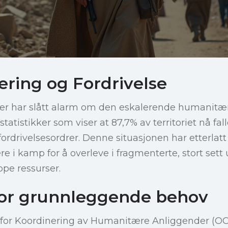
ring og Fordrivelse
er har slått alarm om den eskalerende humanitære
tistikker som viser at 87,7% av territoriet nå fall
fordrivelsesordrer. Denne situasjonen har etterlatt
e i kamp for å overleve i fragmenterte, stort sett 
e ressurser.
or grunnleggende behov
r for Koordinering av Humanitære Anliggender (OC