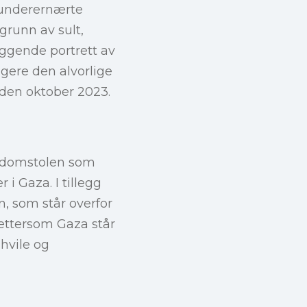
g underernærte
grunn av sult,
eggende portrett av
igere den alvorlige
iden oktober 2023.
ffedomstolen som
 i Gaza. I tillegg
n, som står overfor
ettersom Gaza står
hvile og