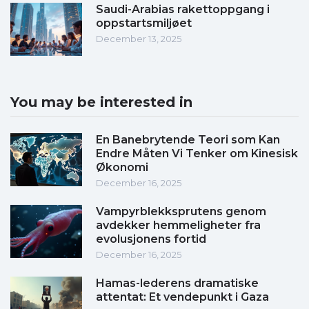
Saudi-Arabias rakettoppgang i
oppstartsmiljøet
December 13, 2025
You may be interested in
En Banebrytende Teori som Kan
Endre Måten Vi Tenker om Kinesisk
Økonomi
December 16, 2025
Vampyrblekksprutens genom
avdekker hemmeligheter fra
evolusjonens fortid
December 16, 2025
Hamas-lederens dramatiske
attentat: Et vendepunkt i Gaza