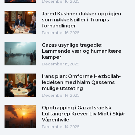
December 16, 2025
Jared Kushner dukker opp igjen
som nøkkelspiller i Trumps
forhandlinger
December 16, 2025
Gazas usynlige tragedie:
Lammende vær og humanitære
kamper
December 15, 2025
Irans plan: Omforme Hezbollah-
ledelsen med Naim Qassems
mulige utstøting
December 14, 2025
Opptrapping i Gaza: Israelsk
Luftangrep Krever Liv Midt i Skjør
Våpenhvile
December 14, 2025