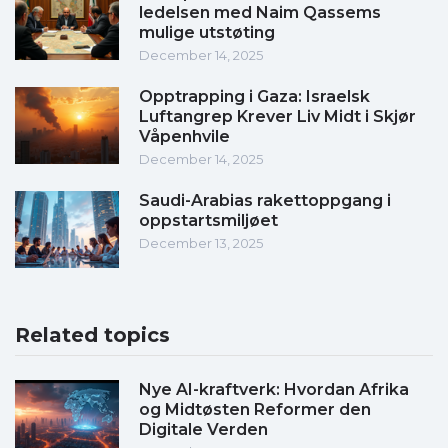
ledelsen med Naim Qassems
mulige utstøting
December 14, 2025
Opptrapping i Gaza: Israelsk
Luftangrep Krever Liv Midt i Skjør
Våpenhvile
December 14, 2025
Saudi-Arabias rakettoppgang i
oppstartsmiljøet
December 13, 2025
Related topics
Nye AI-kraftverk: Hvordan Afrika
og Midtøsten Reformer den
Digitale Verden