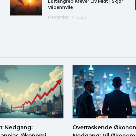
Luftangrep Krever Liv Midt i Skjør
Våpenhvile
December 14, 2025
t Nedgang:
Overraskende Økonom
itannias Økonomi
Nedgang: Vil Økonom