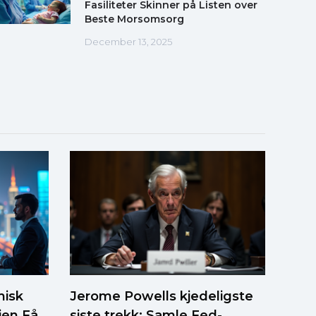
Fasiliteter Skinner på Listen over
Beste Morsomsorg
December 13, 2025
isk
Jerome Powells kjedeligste
ien Få
siste trekk: Samle Fed-