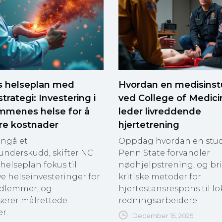
s helseplan med
Hvordan en medisins
strategi: Investering i
ved College of Medici
menes helse for å
leder livreddende
re kostnader
hjertetrening
nngå et
Oppdag hvordan en stud
underskudd, skifter NC
Penn State forvandler
helseplan fokus til
nødhjelpstrening, og br
e helseinvesteringer for
kritiske metoder for
dlemmer, og
hjertestansrespons til lo
serer målrettede
redningsarbeidere.
er.
December 15, 2025