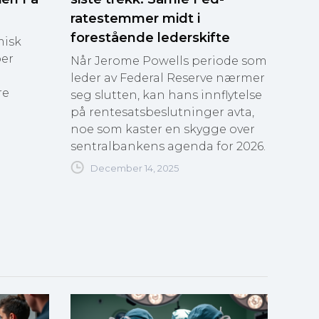
ratestemmer midt i
forestående lederskifte
misk
ber
Når Jerome Powells periode som
leder av Federal Reserve nærmer
re
seg slutten, kan hans innflytelse
på rentesatsbeslutninger avta,
noe som kaster en skygge over
sentralbankens agenda for 2026.
December 14, 2025