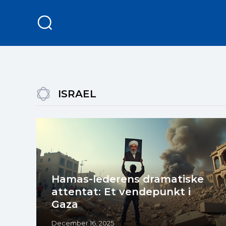
ISRAEL
Hamas-lederens dramatiske
attentat: Et vendepunkt i
Gaza
December 16, 2025