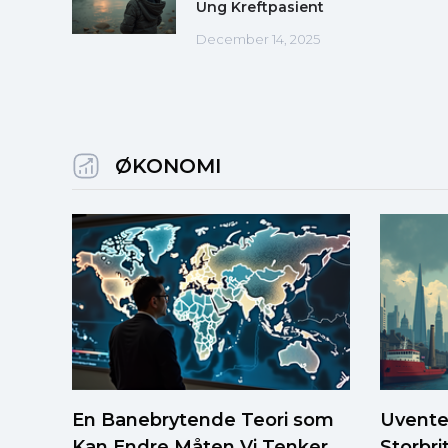
Ung Kreftpasient
December 14, 2025
ØKONOMI
En Banebrytende Teori som
Uvente
Kan Endre Måten Vi Tenker
Storbr