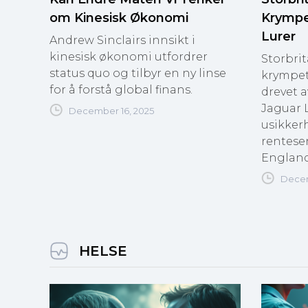
om Kinesisk Økonomi
Krympe
Lurer
Andrew Sinclairs innsikt i
kinesisk økonomi utfordrer
Storbri
status quo og tilbyr en ny linse
krympet 
for å forstå global finans.
drevet 
Jaguar 
December 16, 2025
usikkerh
rentese
England
Decem
HELSE