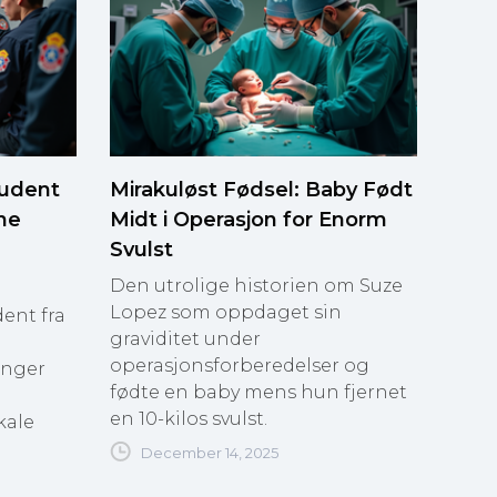
tudent
Mirakuløst Fødsel: Baby Født
ne
Midt i Operasjon for Enorm
Svulst
Den utrolige historien om Suze
Lopez som oppdaget sin
ent fra
graviditet under
operasjonsforberedelser og
inger
fødte en baby mens hun fjernet
en 10-kilos svulst.
kale
December 14, 2025