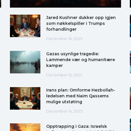
Jared Kushner dukker opp igjen
som nøkkelspiller i Trumps
forhandlinger
December 16, 2025
Gazas usynlige tragedie:
Lammende vær og humanitære
kamper
December 15, 2025
Irans plan: Omforme Hezbollah-
ledelsen med Naim Qassems
mulige utstøting
December 14, 2025
Opptrapping i Gaza: Israelsk