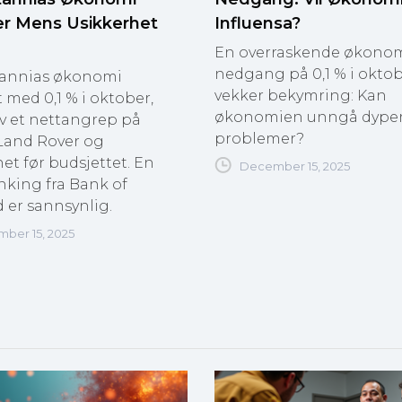
r Mens Usikkerhet
Influensa?
En overraskende økono
nedgang på 0,1 % i okto
tannias økonomi
vekker bekymring: Kan
med 0,1 % i oktober,
økonomien unngå dype
av et nettangrep på
problemer?
Land Rover og
et før budsjettet. En
December 15, 2025
nking fra Bank of
 er sannsynlig.
ber 15, 2025