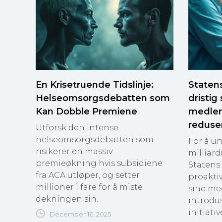
En Krisetruende Tidslinje:
Staten
Helseomsorgsdebatten som
dristig 
Kan Dobble Premiene
medlem
reduse
Utforsk den intense
helseomsorgsdebatten som
For å u
risikerer en massiv
milliard
premieøkning hvis subsidiene
Statens 
fra ACA utløper, og setter
proaktiv
millioner i fare for å miste
sine me
dekningen sin.
introdu
initiativ
December 16, 2025