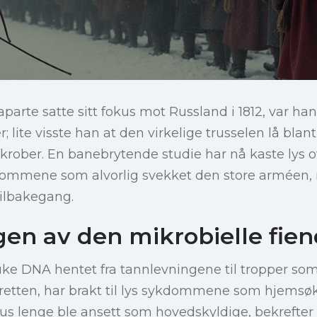
arte satte sitt fokus mot Russland i 1812, var han
ær; lite visste han at den virkelige trusselen lå bla
rober. En banebrytende studie har nå kaste lys o
mmene som alvorlig svekket den store arméen, n
tilbakegang.
en av den mikrobielle fie
ruke DNA hentet fra tannlevningene til tropper 
tretten, har brakt til lys sykdommene som hjemsø
yfus lenge ble ansett som hovedskyldige, bekrefter