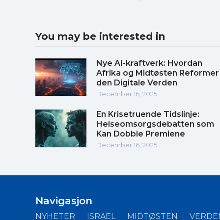
You may be interested in
Nye AI-kraftverk: Hvordan
Afrika og Midtøsten Reformer
den Digitale Verden
December 16, 2025
En Krisetruende Tidslinje:
Helseomsorgsdebatten som
Kan Dobble Premiene
December 16, 2025
Navigasjon
NYHETER
ISRAEL
MIDTØSTEN
VERDE