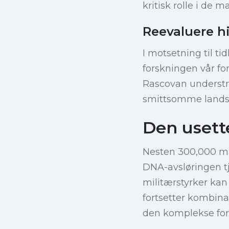
kritisk rolle i de 
Reevaluere h
I motsetning til ti
forskningen vår fo
Rascovan understrek
smittsomme lands
Den usett
Nesten 300,000 ma
DNA-avsløringen t
militærstyrker kan
fortsetter kombin
den komplekse fort