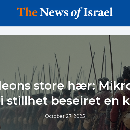
eons store hær: Mik
 stillhet beseiret en 
October 27, 2025