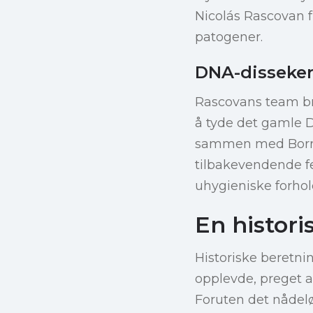
Nicolás Rascovan f
patogener.
DNA-disseker
Rascovans team br
å tyde det gamle D
sammen med Borreli
tilbakevendende fe
uhygieniske forhol
En histor
Historiske beretn
opplevde, preget 
Foruten det nådel