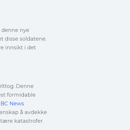
er denne nye
t disse soldatene.
e innsikt i det
lttog. Denne
st formidable
BC News
itenskap å avdekke
tære katastrofer.