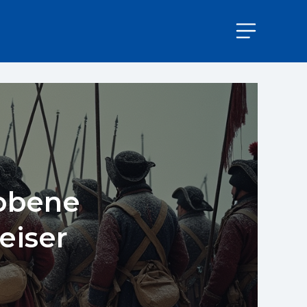
robene
keiser