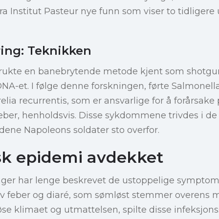
ra Institut Pasteur nye funn som viser to tidlige
ing: Teknikken
ukte en banebrytende metode kjent som shotgun
NA-et. I følge denne forskningen, førte Salmonella
a recurrentis, som er ansvarlige for å forårsake 
ber, henholdsvis. Disse sykdommene trivdes i de 
dene Napoleons soldater sto overfor.
isk epidemi avdekket
inger har lenge beskrevet de ustoppelige sympto
av feber og diaré, som sømløst stemmer overens m
øse klimaet og utmattelsen, spilte disse infeks