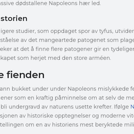
massive dødstallene Napoleons hær led.
istorien
dligere studier, som oppdaget spor av tyfus, utvid
rståelse av det mangeartede patogenet som plage
er at det å finne flere patogener gir en tydeliger
kapet som herjet med den store arméen.
e fienden
nn bukket under under Napoleons mislykkede fe
jener som en kraftig påminnelse om at selv de me
 bli undergravd av naturens usette krefter. Ifølge
N
asjonen av historiske opptegnelser og moderne v
ellingen om en av historiens mest beryktede mili