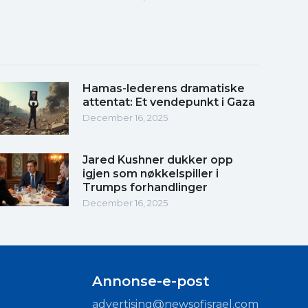
Hamas-lederens dramatiske
attentat: Et vendepunkt i Gaza
December 16, 2025
Jared Kushner dukker opp
igjen som nøkkelspiller i
Trumps forhandlinger
December 16, 2025
Annonse-e-post
advertising@newsofisrael.com