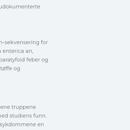
re udokumenterte
-sekvensering for
 enterica an,
paratyfoid feber og
tøffe og
mene truppene
ed studiens funn.
jonssykdommene en