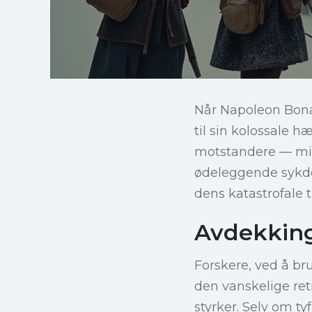
Når Napoleon Bonap
til sin kolossale h
motstandere — mik
ødeleggende sykdo
dens katastrofale 
Avdekking
Forskere, ved å b
den vanskelige re
styrker. Selv om t