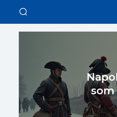
Napol
som i