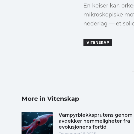
En keiser kan orkes
mikroskopiske mots
nederlag — et soli
VITENSKAP
More in Vitenskap
Vampyrblekksprutens genom
avdekker hemmeligheter fra
evolusjonens fortid
December 16, 2025