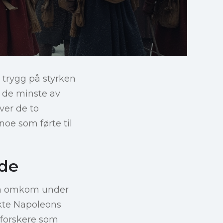
 trygg på styrken
nt de minste av
ver de to
oe som førte til
nde
som omkom under
kte Napoleons
 forskere som