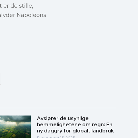
er de stille,
enlyder Napoleons
Avslører de usynlige
hemmelighetene om regn: En
ny daggry for globalt landbruk
December 15, 2025