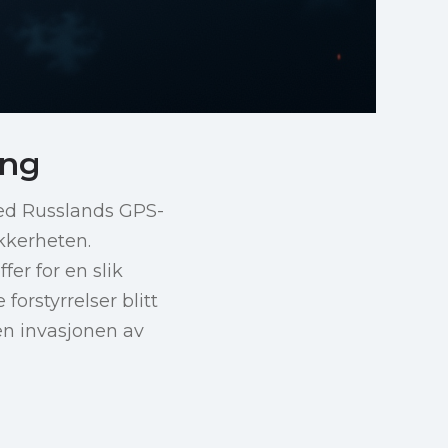
ing
med Russlands GPS-
kkerheten.
er for en slik
 forstyrrelser blitt
en invasjonen av