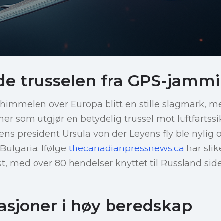
e trusselen fra GPS-jamm
 himmelen over Europa blitt en stille slagmark, 
r som utgjør en betydelig trussel mot luftfartssi
 president Ursula von der Leyens fly ble nylig off
 Bulgaria. Ifølge
thecanadianpressnews.ca
har slike
t, med over 80 hendelser knyttet til Russland sid
nasjoner i høy beredskap