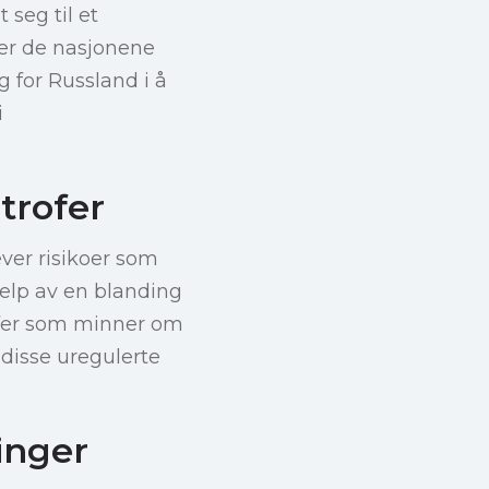
seg til et
ger de nasjonene
g for Russland i å
i
trofer
ever risikoer som
hjelp av en blanding
rofer som minner om
 disse uregulerte
inger