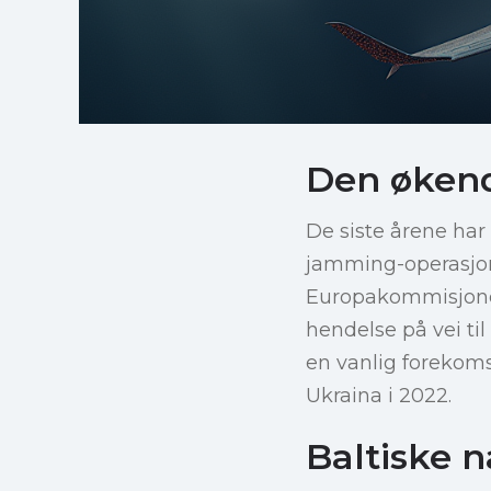
Den økend
De siste årene har
jamming-operasjone
Europakommisjonens
hendelse på vei til
en vanlig forekoms
Ukraina i 2022.
Baltiske 