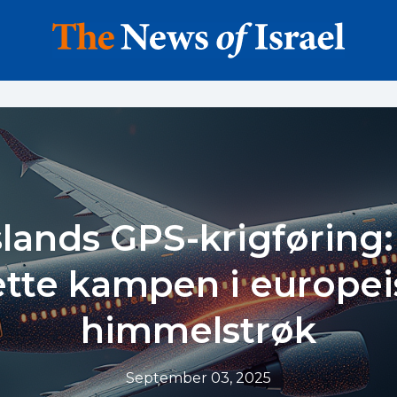
lands GPS-krigføring
ette kampen i europei
himmelstrøk
September 03, 2025