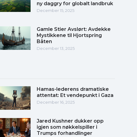
ny daggry for globalt landbruk
December 15, 2025
Gamle Stier Avslørt: Avdekke
Mystikkene til Hjortspring
Båten
December 13, 2025
Hamas-lederens dramatiske
attentat: Et vendepunkt i Gaza
December 16, 2025
Jared Kushner dukker opp
igjen som nøkkelspiller i
Trumps forhandlinger