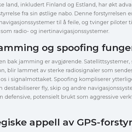
ke land, inkludert Finland og Estland, har økt ad
styrrelse fra sin østlige nabo. Denne forstyrrelsen e
navigasjonssystemer til å feile, og tvinger piloter t
som radio- og inertinavigasjonssystemer.
amming og spoofing funge
n bak jamming er avgjørende. Satellittsystemer, s
jon, blir lammet av sterke radiosignaler som send
s i signalmottaket. Spoofing kompliserer ytterli
m destabiliserer fly, skip og andre navigasjonssyst
 defensive, potensielt brukt som aggressive ver
giske appell av GPS-forstyr