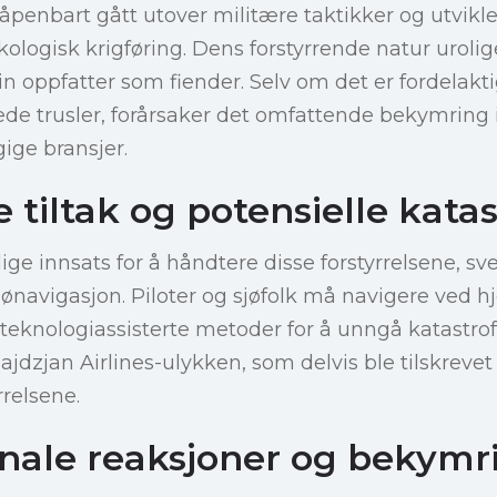
enbart gått utover militære taktikker og utviklet 
kologisk krigføring. Dens forstyrrende natur uroli
n oppfatter som fiender. Selv om det er fordelakti
de trusler, forårsaker det omfattende bekymring 
ige bransjer.
tiltak og potensielle katas
elige innsats for å håndtere disse forstyrrelsene, sv
 sjønavigasjon. Piloter og sjøfolk må navigere ved 
g teknologiassisterte metoder for å unngå katast
jdzjan Airlines-ulykken, som delvis ble tilskrevet
rrelsene.
onale reaksjoner og bekymr