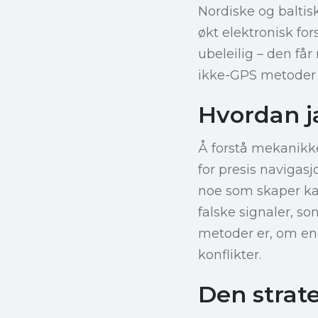
Nordiske og baltis
økt elektronisk for
ubeleilig – den får 
ikke-GPS metoder 
Hvordan j
Å forstå mekanikke
for presis navigas
noe som skaper kao
falske signaler, so
metoder er, om enn
konflikter.
Den strate