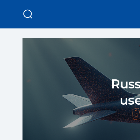
Russ
us