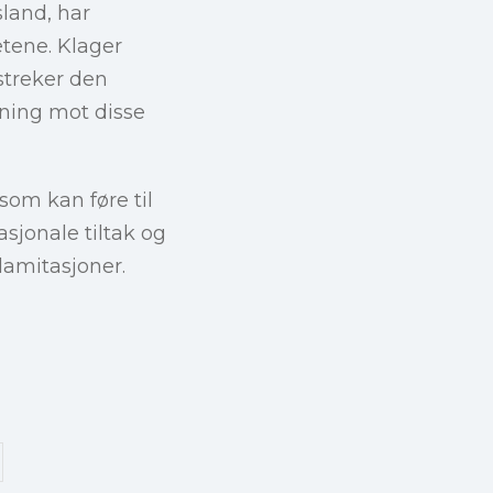
sland, har
etene. Klager
rstreker den
ning mot disse
som kan føre til
sjonale tiltak og
lamitasjoner.