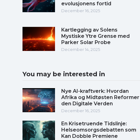
evolusjonens fortid
December 16, 2025
Kartlegging av Solens
Mystiske Ytre Grense med
Parker Solar Probe
December 14, 2025
You may be interested in
Nye AI-kraftverk: Hvordan
Afrika og Midtøsten Reformer
den Digitale Verden
December 16, 2025
En Krisetruende Tidslinje:
Helseomsorgsdebatten som
Kan Dobble Premiene