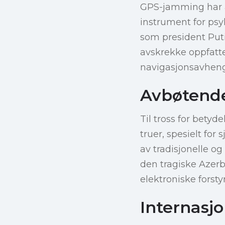
GPS-jamming har åp
instrument for psy
som president Puti
avskrekke oppfatte
navigasjonsavheng
Avbøtende 
Til tross for betyd
truer, spesielt for
av tradisjonelle o
den tragiske Azerba
elektroniske forsty
Internasj