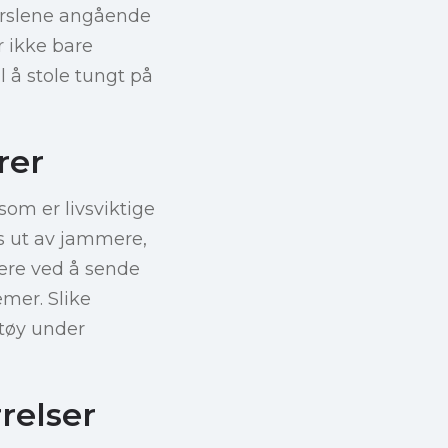
varslene angående
r ikke bare
il å stole tungt på
rer
om er livsviktige
es ut av jammere,
gere ved å sende
emer. Slike
ktøy under
relser