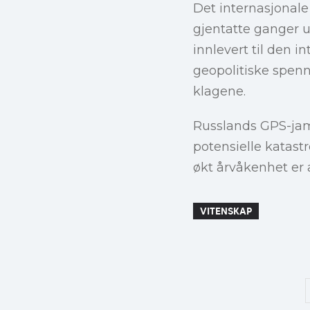
Det internasjonale
gjentatte ganger u
innlevert til den i
geopolitiske spen
klagene.
Russlands GPS-jamm
potensielle katast
økt årvåkenhet er 
VITENSKAP