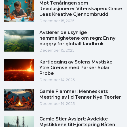
Møt Tenåringen som
Revolusjonerer Vitenskapen: Grace
Lees Kreative Gjennombrudd
December 15, 2025
Avslører de usynlige
hemmelighetene om regn: En ny
daggry for globalt landbruk
December 15, 2025
Kartlegging av Solens Mystiske
Ytre Grense med Parker Solar
Probe
December 14, 2025
Gamle Flammer: Menneskets
Mestring av Ild Tenner Nye Teorier
December 14, 2025
Gamle Stier Avslørt: Avdekke
Mystikkene til Hjortspring Båten