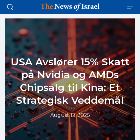
USA Avslører 15% Skatt
på Nvidia og AMDs
Chipsalg til Kina: Et
Strategisk Veddemål
August 12, 2025