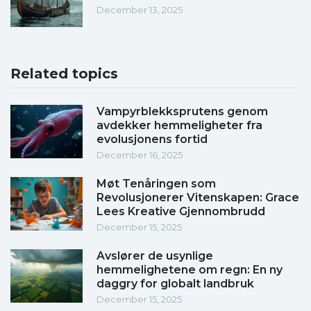
December 13, 2025
Related topics
Vampyrblekksprutens genom
avdekker hemmeligheter fra
evolusjonens fortid
December 16, 2025
Møt Tenåringen som
Revolusjonerer Vitenskapen: Grace
Lees Kreative Gjennombrudd
December 15, 2025
Avslører de usynlige
hemmelighetene om regn: En ny
daggry for globalt landbruk
December 15, 2025