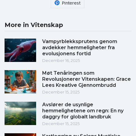
Pinterest
More in Vitenskap
Vampyrblekksprutens genom
avdekker hemmeligheter fra
evolusjonens fortid
December 16, 2025
Møt Tenåringen som
Revolusjonerer Vitenskapen: Grace
Lees Kreative Gjennombrudd
December 15, 2025
Avslører de usynlige
hemmelighetene om regn: En ny
daggry for globalt landbruk
December 15, 2025