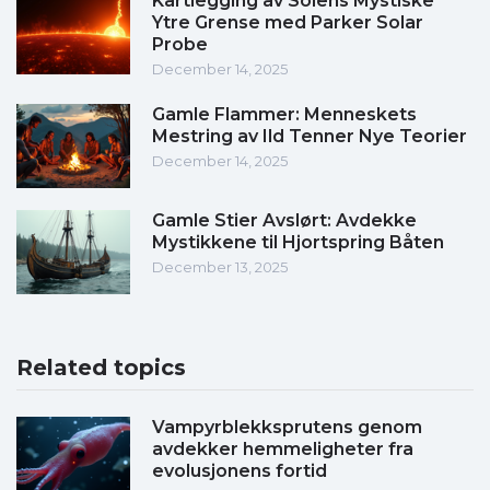
Kartlegging av Solens Mystiske
Ytre Grense med Parker Solar
Probe
December 14, 2025
Gamle Flammer: Menneskets
Mestring av Ild Tenner Nye Teorier
December 14, 2025
Gamle Stier Avslørt: Avdekke
Mystikkene til Hjortspring Båten
December 13, 2025
Related topics
Vampyrblekksprutens genom
avdekker hemmeligheter fra
evolusjonens fortid