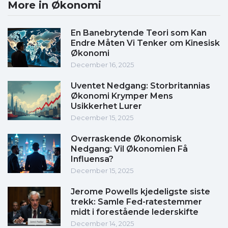
More in Økonomi
En Banebrytende Teori som Kan
Endre Måten Vi Tenker om Kinesisk
Økonomi
December 16, 2025
Uventet Nedgang: Storbritannias
Økonomi Krymper Mens
Usikkerhet Lurer
December 15, 2025
Overraskende Økonomisk
Nedgang: Vil Økonomien Få
Influensa?
December 15, 2025
Jerome Powells kjedeligste siste
trekk: Samle Fed-ratestemmer
midt i forestående lederskifte
December 14, 2025