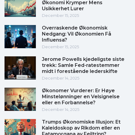
Økonomi Krymper Mens
Usikkerhet Lurer
December 15, 2025
Overraskende Økonomisk
Nedgang: Vil Økonomien Få
Influensa?
December 15, 2025
Jerome Powells kjedeligste siste
trekk: Samle Fed-ratestemmer
midt i forestående lederskifte
December 14, 2025
Økonomer Vurderer: Er Høye
Minstelønninger en Velsignelse
eller en Forbannelse?
December 14, 2025
Trumps Økonomiske Illusjon: Et
Kaleidoskop av Rikdom eller en
Fatamorgana av Feiltrinn?