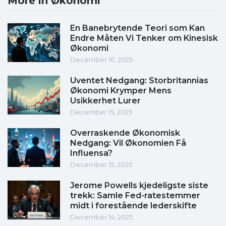
More in Økonomi
En Banebrytende Teori som Kan
Endre Måten Vi Tenker om Kinesisk
Økonomi
December 16, 2025
Uventet Nedgang: Storbritannias
Økonomi Krymper Mens
Usikkerhet Lurer
December 15, 2025
Overraskende Økonomisk
Nedgang: Vil Økonomien Få
Influensa?
December 15, 2025
Jerome Powells kjedeligste siste
trekk: Samle Fed-ratestemmer
midt i forestående lederskifte
December 14, 2025