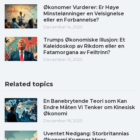
Økonomer Vurderer: Er Høye
Minstelønninger en Velsignelse
eller en Forbannelse?
December 14, 2025
Trumps Økonomiske Illusjon: Et
Kaleidoskop av Rikdom eller en
Fatamorgana av Feiltrinn?
December 13, 2025
Related topics
En Banebrytende Teori som Kan
Endre Måten Vi Tenker om Kinesisk
Økonomi
December 16, 2025
Uventet Nedgang: Storbritannias
Økonomi Krymper Mens