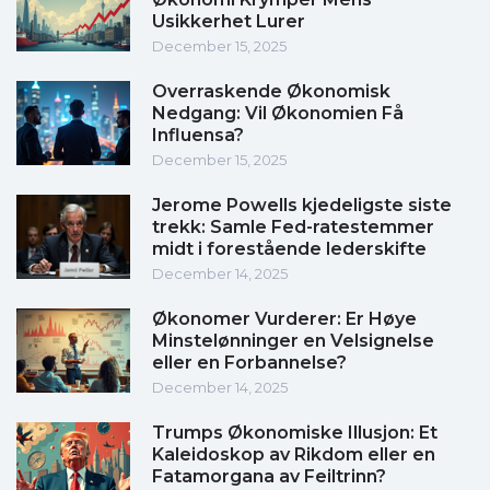
Usikkerhet Lurer
December 15, 2025
Overraskende Økonomisk
Nedgang: Vil Økonomien Få
Influensa?
December 15, 2025
Jerome Powells kjedeligste siste
trekk: Samle Fed-ratestemmer
midt i forestående lederskifte
December 14, 2025
Økonomer Vurderer: Er Høye
Minstelønninger en Velsignelse
eller en Forbannelse?
December 14, 2025
Trumps Økonomiske Illusjon: Et
Kaleidoskop av Rikdom eller en
Fatamorgana av Feiltrinn?