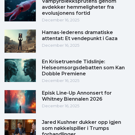
Vampyrblekksprutens genom
avdekker hemmeligheter fra
evolusjonens fortid
December 16, 2025
Hamas-lederens dramatiske
attentat: Et vendepunkt i Gaza
December 16, 2025
En Krisetruende Tidslinje:
Helseomsorgsdebatten som Kan
Dobble Premiene
December 16, 2025
Episk Line-Up Annonsert for
Whitney Biennalen 2026
December 16, 2025
Jared Kushner dukker opp igjen
som nøkkelspiller i Trumps
forhandlinger