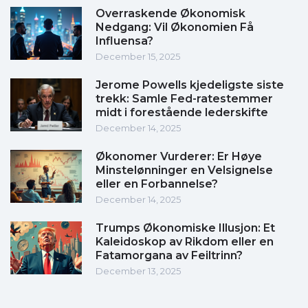
Overraskende Økonomisk
Nedgang: Vil Økonomien Få
Influensa?
December 15, 2025
Jerome Powells kjedeligste siste
trekk: Samle Fed-ratestemmer
midt i forestående lederskifte
December 14, 2025
Økonomer Vurderer: Er Høye
Minstelønninger en Velsignelse
eller en Forbannelse?
December 14, 2025
Trumps Økonomiske Illusjon: Et
Kaleidoskop av Rikdom eller en
Fatamorgana av Feiltrinn?
December 13, 2025