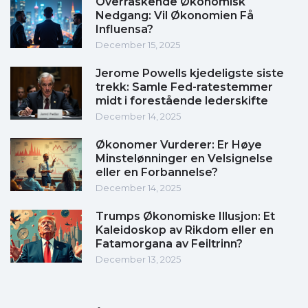
Overraskende Økonomisk
Nedgang: Vil Økonomien Få
Influensa?
December 15, 2025
Jerome Powells kjedeligste siste
trekk: Samle Fed-ratestemmer
midt i forestående lederskifte
December 14, 2025
Økonomer Vurderer: Er Høye
Minstelønninger en Velsignelse
eller en Forbannelse?
December 14, 2025
Trumps Økonomiske Illusjon: Et
Kaleidoskop av Rikdom eller en
Fatamorgana av Feiltrinn?
December 13, 2025