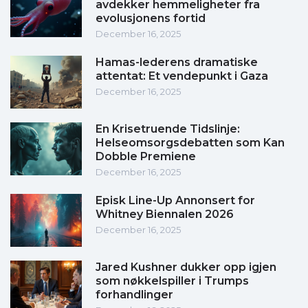
avdekker hemmeligheter fra
evolusjonens fortid
December 16, 2025
Hamas-lederens dramatiske
attentat: Et vendepunkt i Gaza
December 16, 2025
En Krisetruende Tidslinje:
Helseomsorgsdebatten som Kan
Dobble Premiene
December 16, 2025
Episk Line-Up Annonsert for
Whitney Biennalen 2026
December 16, 2025
Jared Kushner dukker opp igjen
som nøkkelspiller i Trumps
forhandlinger