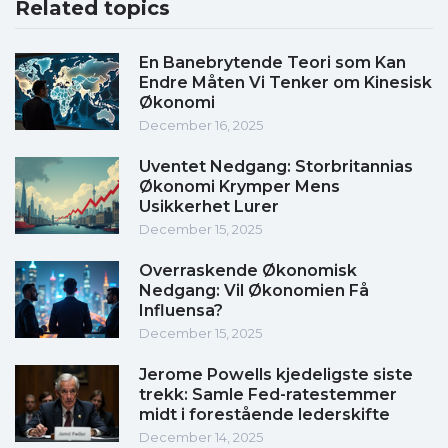
Related topics
En Banebrytende Teori som Kan
Endre Måten Vi Tenker om Kinesisk
Økonomi
December 16, 2025
Uventet Nedgang: Storbritannias
Økonomi Krymper Mens
Usikkerhet Lurer
December 15, 2025
Overraskende Økonomisk
Nedgang: Vil Økonomien Få
Influensa?
December 15, 2025
Jerome Powells kjedeligste siste
trekk: Samle Fed-ratestemmer
midt i forestående lederskifte
December 14, 2025