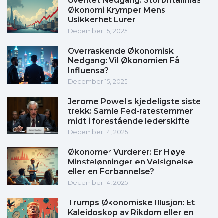
Uventet Nedgang: Storbritannias
Økonomi Krymper Mens
Usikkerhet Lurer
December 15, 2025
Overraskende Økonomisk
Nedgang: Vil Økonomien Få
Influensa?
December 15, 2025
Jerome Powells kjedeligste siste
trekk: Samle Fed-ratestemmer
midt i forestående lederskifte
December 14, 2025
Økonomer Vurderer: Er Høye
Minstelønninger en Velsignelse
eller en Forbannelse?
December 14, 2025
Trumps Økonomiske Illusjon: Et
Kaleidoskop av Rikdom eller en