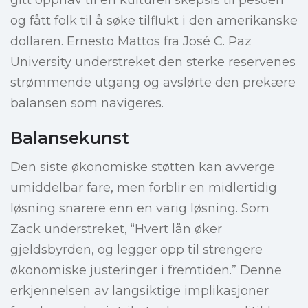
gitt opphav til en kulturell skepsis til pesoen
og fått folk til å søke tilflukt i den amerikanske
dollaren. Ernesto Mattos fra José C. Paz
University understreket den sterke reservenes
strømmende utgang og avslørte den prekære
balansen som navigeres.
Balansekunst
Den siste økonomiske støtten kan avverge
umiddelbar fare, men forblir en midlertidig
løsning snarere enn en varig løsning. Som
Zack understreket, “Hvert lån øker
gjeldsbyrden, og legger opp til strengere
økonomiske justeringer i fremtiden.” Denne
erkjennelsen av langsiktige implikasjoner