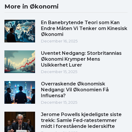
More in Økonomi
En Banebrytende Teori som Kan
Endre Måten Vi Tenker om Kinesisk
Økonomi
December 16, 2025
Uventet Nedgang: Storbritannias
Økonomi Krymper Mens
Usikkerhet Lurer
December 15, 2025
Overraskende Økonomisk
Nedgang: Vil Økonomien Få
Influensa?
December 15, 2025
Jerome Powells kjedeligste siste
trekk: Samle Fed-ratestemmer
midt i forestående lederskifte