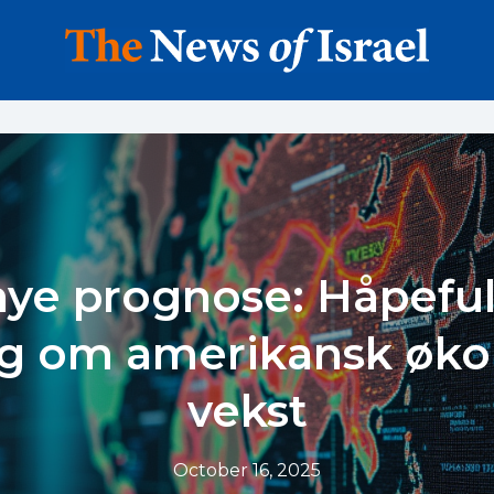
nye prognose: Håpeful
tig om amerikansk øk
vekst
October 16, 2025