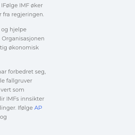
 IFølge IMF øker
fra regjeringen.
e og hjelpe
. Organisasjonen
ftig økonomisk
ar forbedret seg,
e fallgruver
 hvert som
ir IMFs innsikter
linger. Ifølge
AP
 og