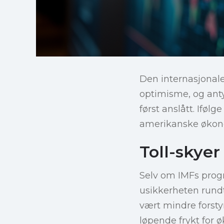
Den internasjonale 
optimisme, og ant
først anslått. Iføl
amerikanske økonom
Toll-skye
Selv om IMFs prog
usikkerheten rundt 
vært mindre forstyr
løpende frykt for