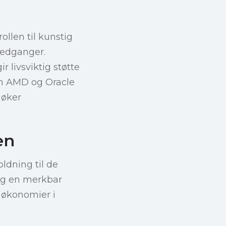
llen til kunstig
nedganger.
r livsviktig støtte
om AMD og Oracle
 øker
en
oldning til de
 og en merkbar
e økonomier i