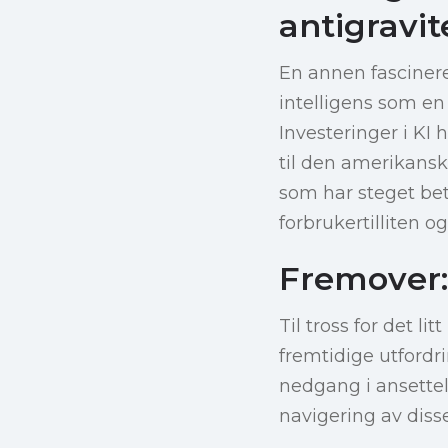
antigravit
En annen fascinere
intelligens som e
Investeringer i KI 
til den amerikans
som har steget bety
forbrukertilliten og
Fremover:
Til tross for det li
fremtidige utfordr
nedgang i ansettel
navigering av diss