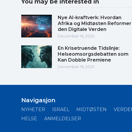
You may be interested in
Nye AI-kraftverk: Hvordan
Afrika og Midtøsten Reformer
den Digitale Verden
December 16, 2025
En Krisetruende Tidslinje:
Helseomsorgsdebatten som
Kan Dobble Premiene
December 16, 2025
Navigasjon
NYHETER
ISRAEL
MIDTØSTEN
VERDE
HELSE
ANMELDELSER