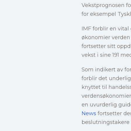
Vekstprognosen for
for eksempel Tyskl
IMF forblir en vita
økonomier verden 
fortsetter sitt o
vekst i sine 191 m
Som indikert av fo
forblir det underl
knyttet til handels
verdensøkonomien f
en uvurderlig guide
News
fortsetter d
beslutningstakere 