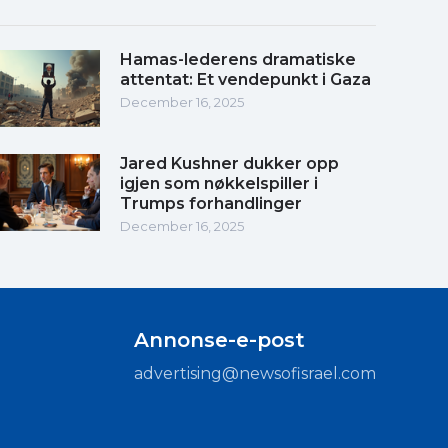
Hamas-lederens dramatiske
attentat: Et vendepunkt i Gaza
December 16, 2025
Jared Kushner dukker opp
igjen som nøkkelspiller i
Trumps forhandlinger
December 16, 2025
Annonse-e-post
advertising@newsofisrael.com