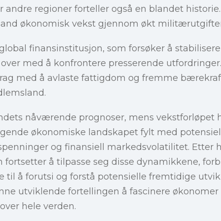
 andre regioner forteller også en blandet historie.
and økonomisk vekst gjennom økt militærutgifter 
l global finansinstitusjon, som forsøker å stabiliser
over med å konfrontere presserende utfordringer
ppdrag med å avlaste fattigdom og fremme bærekra
edlemsland.
ndets nåværende prognoser, mens vekstforløpet h
iggende økonomiske landskapet fylt med potensiell
spenninger og finansiell markedsvolatilitet. Etter
ortsetter å tilpasse seg disse dynamikkene, forbl
 til å forutsi og forstå potensielle fremtidige utvik
enne utviklende fortellingen å fascinere økonomer
over hele verden.