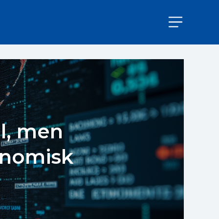
l, men
onomisk