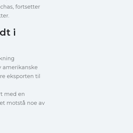
has, fortsetter
ter.
dt i
økning
av amerikanske
re eksporten til
rt med en
det motstå noe av