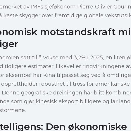
merket av IMFs sjeføkonom Pierre-Olivier Gourinc
å kaste skygger over fremtidige globale vekstutsik
onomisk motstandskraft mi
iger
nomien satt til å vokse med 3,2% i 2025, en liten 
tidligere estimater. Likevel er ringvirkningene 
For eksempel har Kina tilpasset seg ved å omdirige
 opprettholder robusthet til tross for amerikanske
. Denne geografiske dreiningen har blitt kombine
noe som gjør kinesisk eksport billigere og lar lan
stormene.
ntelligens: Den økonomiske