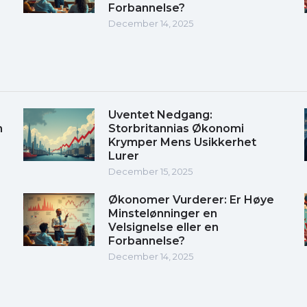
Forbannelse?
December 14, 2025
Uventet Nedgang:
m
Storbritannias Økonomi
Krymper Mens Usikkerhet
Lurer
December 15, 2025
Økonomer Vurderer: Er Høye
Minstelønninger en
Velsignelse eller en
Forbannelse?
December 14, 2025