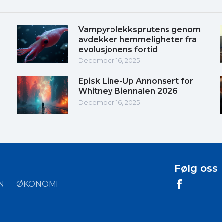
Vampyrblekksprutens genom
avdekker hemmeligheter fra
evolusjonens fortid
December 16, 2025
Episk Line-Up Annonsert for
Whitney Biennalen 2026
December 16, 2025
Følg oss
N
ØKONOMI