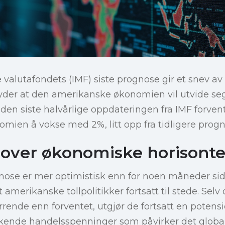
valutafondets (IMF) siste prognose gir et snev av 
yder at den amerikanske økonomien vil utvide se
ge den siste halvårlige oppdateringen fra IMF forve
ien å vokse med 2%, litt opp fra tidligere progn
r over økonomiske horisonte
nose er mer optimistisk enn for noen måneder sid
amerikanske tollpolitikker fortsatt til stede. Selv
rende enn forventet, utgjør de fortsatt en potensie
 økende handelsspenninger som påvirker det glob