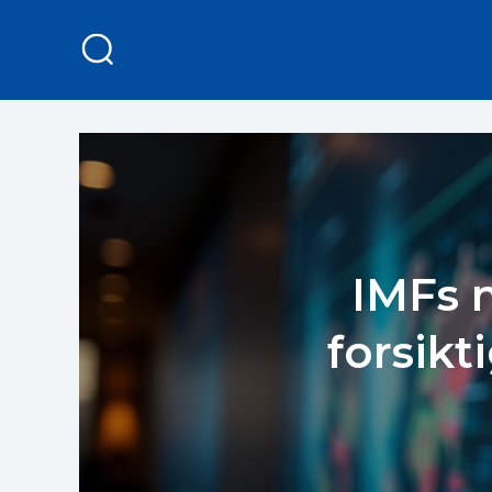
IMFs 
forsik