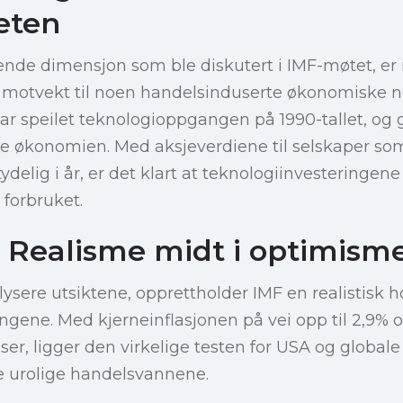
eten
nde dimensjon som ble diskutert i IMF-møtet, er ro
n motvekt til noen handelsinduserte økonomiske 
har speilet teknologioppgangen på 1990-tallet, og gi
ke økonomien. Med aksjeverdiene til selskaper s
delig i år, er det klart at teknologiinvesteringene
 forbruket.
 Realisme midt i optimism
tt lysere utsiktene, opprettholder IMF en realistisk h
ingene. Med kjerneinflasjonen på vei opp til 2,9%
ser, ligger den virkelige testen for USA og global
e urolige handelsvannene.