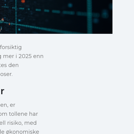
forsiktig
g mer i 2025 enn
ntes den
oser.
r
en, er
 om tollene har
ll risiko, med
ale økonomiske