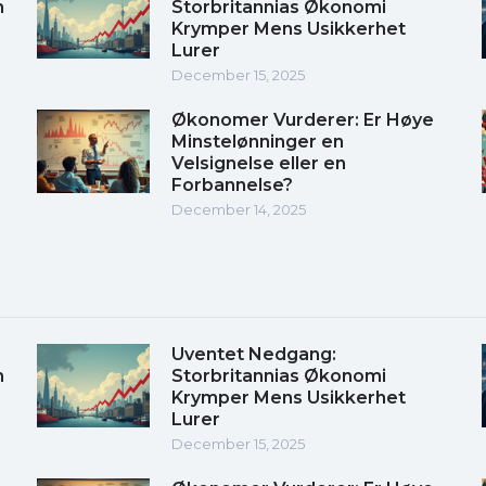
m
Storbritannias Økonomi
Krymper Mens Usikkerhet
Lurer
December 15, 2025
Økonomer Vurderer: Er Høye
Minstelønninger en
Velsignelse eller en
Forbannelse?
December 14, 2025
Uventet Nedgang:
m
Storbritannias Økonomi
Krymper Mens Usikkerhet
Lurer
December 15, 2025