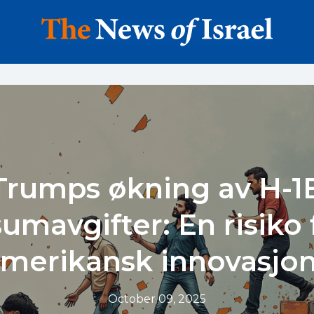
Trumps økning av H-1
sumavgifter: En risiko 
merikansk innovasjo
October 09, 2025