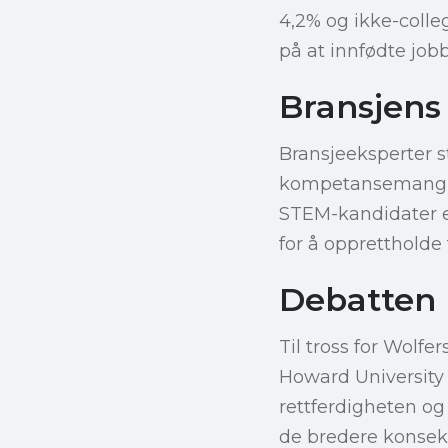
4,2% og ikke-coll
på at innfødte jobb
Bransjens
Bransjeeksperter s
kompetansemangler.
STEM-kandidater e
for å opprettholde
Debatten 
Til tross for Wolfer
Howard University 
rettferdigheten o
de bredere konsek