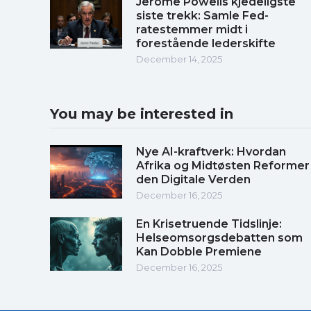
Jerome Powells kjedeligste
siste trekk: Samle Fed-
ratestemmer midt i
forestående lederskifte
December 14, 2025
You may be interested in
Nye AI-kraftverk: Hvordan
Afrika og Midtøsten Reformer
den Digitale Verden
December 16, 2025
En Krisetruende Tidslinje:
Helseomsorgsdebatten som
Kan Dobble Premiene
December 16, 2025