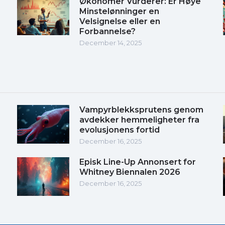
Økonomer Vurderer: Er Høye
Minstelønninger en
Velsignelse eller en
Forbannelse?
December 14, 2025
Vampyrblekksprutens genom
avdekker hemmeligheter fra
evolusjonens fortid
December 16, 2025
Episk Line-Up Annonsert for
Whitney Biennalen 2026
December 16, 2025