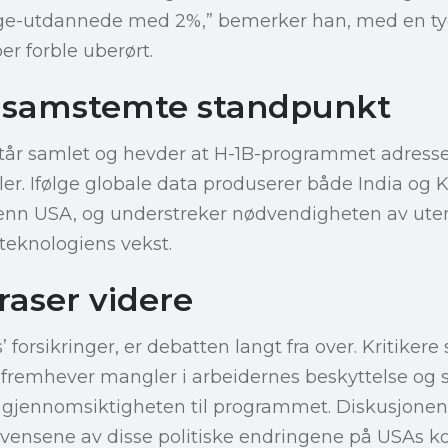
ege-utdannede med 2%,” bemerker han, med en tyd
er forble uberørt.
 samstemte standpunkt
tår samlet og hevder at H-1B-programmet adresser
 Ifølge globale data produserer både India og Kin
nn USA, og understreker nødvendigheten av uten
 teknologiens vekst.
raser videre
s’ forsikringer, er debatten langt fra over. Kritiker
fremhever mangler i arbeidernes beskyttelse og s
g gjennomsiktigheten til programmet. Diskusjonen
vensene av disse politiske endringene på USAs 