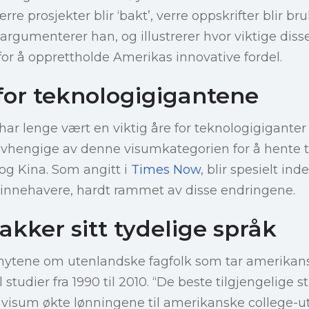
rre prosjekter blir ‘bakt’, verre oppskrifter blir bruk
” argumenterer han, og illustrerer hvor viktige di
for å opprettholde Amerikas innovative fordel.
 for teknologigigantene
ar lenge vært en viktig åre for teknologigigante
 avhengige av denne visumkategorien for å hent
 og Kina. Som angitt i
Times Now
, blir spesielt in
innehavere, hardt rammet av disse endringene.
akker sitt tydelige språk
 mytene om utenlandske fagfolk som tar amerikans
l studier fra 1990 til 2010. “De beste tilgjengelige s
visum økte lønningene til amerikanske college