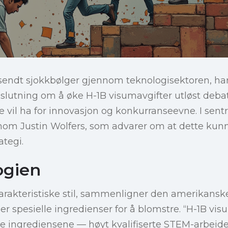
 sendt sjokkbølger gjennom teknologisektoren, ha
lutning om å øke H-1B visumavgifter utløst debat
 vil ha for innovasjon og konkurranseevne. I sen
nom Justin Wolfers, som advarer om at dette kun
ategi.
ogien
karakteristiske stil, sammenligner den amerikan
r spesielle ingredienser for å blomstre. “H-1B vi
ingrediensene — høyt kvalifiserte STEM-arbeide