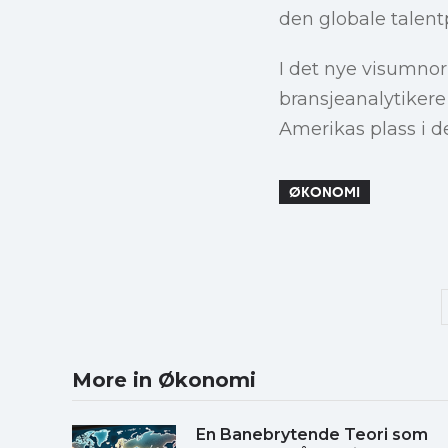
den globale talentp
I det nye visumnor
bransjeanalytiker
Amerikas plass i d
ØKONOMI
More in Økonomi
En Banebrytende Teori som