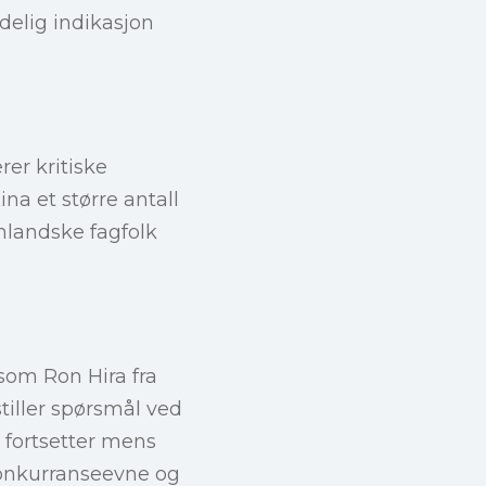
elig indikasjon
er kritiske
a et større antall
landske fagfolk
e som Ron Hira fra
tiller spørsmål ved
 fortsetter mens
konkurranseevne og