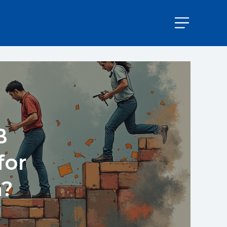
B
for
n?