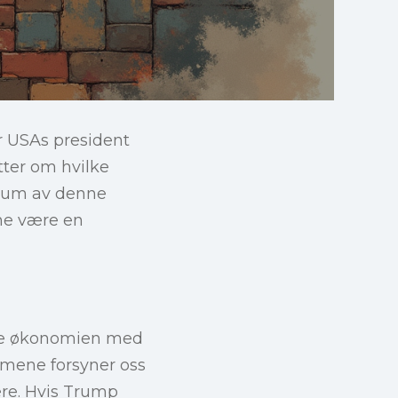
r USAs president
ter om hvilke
trum av denne
ne være en
ske økonomien med
sumene forsyner oss
re. Hvis Trump