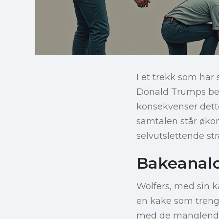
I et trekk som har
Donald Trumps bes
konsekvenser dette
samtalen står øko
selvutslettende str
Bakeanal
Wolfers, med sin 
en kake som trenge
med de manglende 