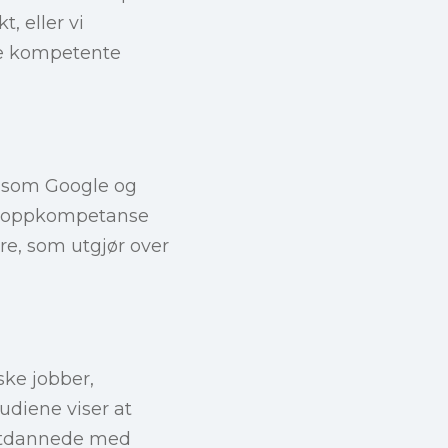
t, eller vi
sse kompetente
r som Google og
e toppkompetanse
dere, som utgjør over
ke jobber,
tudiene viser at
-utdannede med