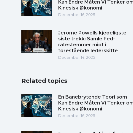
Kan Endre Måten Vi Tenker o
Kinesisk Økonomi
December 16, 2025
Jerome Powells kjedeligste
siste trekk: Samle Fed-
ratestemmer midt i
forestående lederskifte
December 14, 2025
Related topics
En Banebrytende Teori som
Kan Endre Måten Vi Tenker o
Kinesisk Økonomi
December 16, 2025