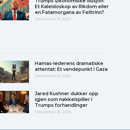
Trumps Økonomiske Illusjon:
Et Kaleidoskop av Rikdom eller
en Fatamorgana av Feiltrinn?
December 13, 2025
Hamas-lederens dramatiske
attentat: Et vendepunkt i Gaza
December 16, 2025
Jared Kushner dukker opp
igjen som nøkkelspiller i
Trumps forhandlinger
December 16, 2025