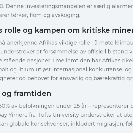
50. Denne investeringsmangelen er særlig alarm
rer tørker, flom og avskoging.
s rolle og kampen om kritiske miner
å anerkjenne Afrikas viktige rolle i å møte klimau
understreker at forsømmelse av offisiell bistand vi
lstående nasjoner. I mellomtiden har Afrikas rikeli
olt og litium utløst internasjonal konkurranse, og
eter og behovet for ansvarlig og bærekraftig gru
og framtiden
0% av befolkningen under 25 år – representerer 
ay Yimere fra Tufts University understreker at ut
 kan globale konsekvenser, inkludert migrasjon, føl