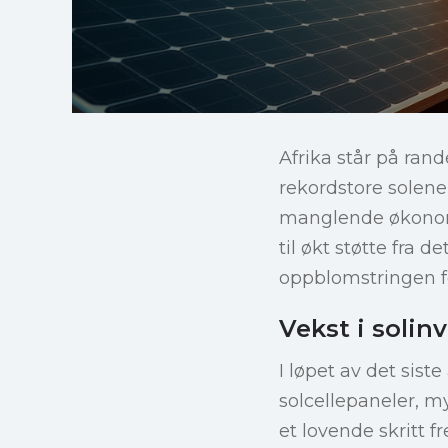
Afrika står på ra
rekordstore solener
manglende økonomi
til økt støtte fra
oppblomstringen fo
Vekst i solin
I løpet av det sist
solcellepaneler, m
et lovende skritt f