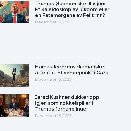
Trumps Økonomiske Illusjon:
Et Kaleidoskop av Rikdom eller
en Fatamorgana av Feiltrinn?
December 13, 2025
Hamas-lederens dramatiske
attentat: Et vendepunkt i Gaza
December 16, 2025
Jared Kushner dukker opp
igjen som nøkkelspiller i
Trumps forhandlinger
December 16, 2025