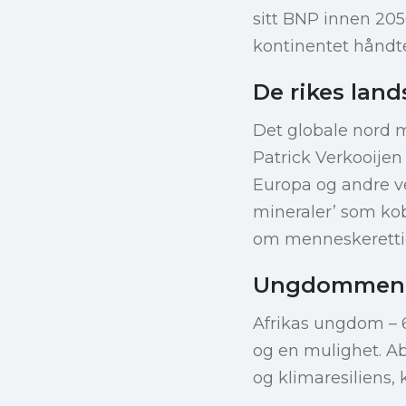
sitt BNP innen 20
kontinentet håndte
De rikes land
Det globale nord m
Patrick Verkooijen 
Europa og andre ve
mineraler’ som kob
om menneskerettigh
Ungdommen 
Afrikas ungdom – 6
og en mulighet. Ab
og klimaresiliens,