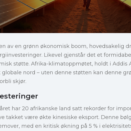
nden av en grønn økonomisk boom, hovedsakelig dr
giinvesteringer. Likevel gjenstår det et formidabe
sk støtte. Afrika-klimatoppmøtet, holdt i Addis 
 det globale nord – uten denne støtten kan denne g
rbli skjør.
vesteringer
e året har 20 afrikanske land satt rekorder for impo
ye takket være økte kinesiske eksport. Denne bøl
remover, med en kritisk økning på 5 % i elektrisite