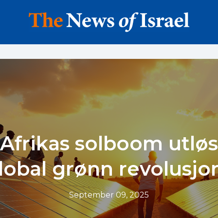
Afrikas solboom utlø
lobal grønn revolusjo
September 09, 2025