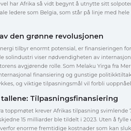
evel har Afrika så vidt begynt å utnytte sitt solpote
ale ledere som Belgia, som står på linje med hele 
 av den grønne revolusjonen
ergi tilbyr enormt potensial, er finansieringen fo
e solindustri viser nødvendigheten av internasjo
ktorens avgjørende rolle. Som Melaku Yirga fra Me
ernasjonal finansiering og gunstige politikktiltak,
kkes, og viktige tilpasningsmål vil forbli uoppnåel
tallene: Tilpasningsfinansiering
fra toppmøtet krever Afrikas tilpasning svimlende 7
jedne 15 milliarder ble tildelt i 2023. Uten å fylle 
a overfor enorme fremtidige kostnader som kan slu