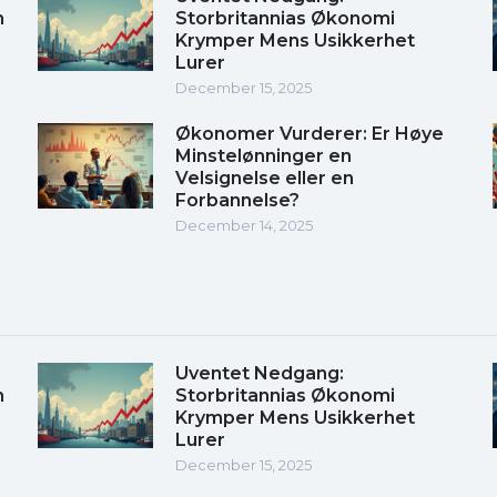
m
Storbritannias Økonomi
Krymper Mens Usikkerhet
Lurer
December 15, 2025
Økonomer Vurderer: Er Høye
Minstelønninger en
Velsignelse eller en
Forbannelse?
December 14, 2025
Uventet Nedgang:
m
Storbritannias Økonomi
Krymper Mens Usikkerhet
Lurer
December 15, 2025