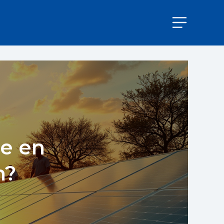
se en
n?