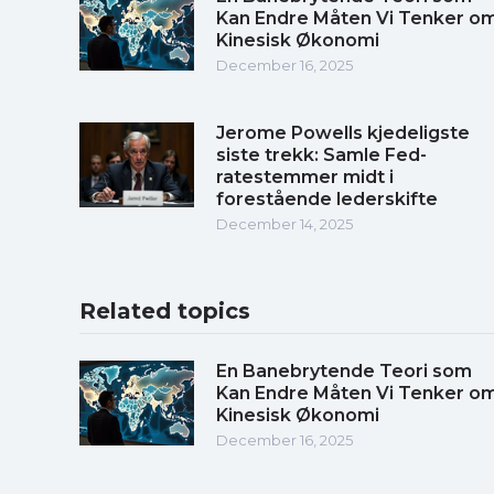
Kan Endre Måten Vi Tenker o
Kinesisk Økonomi
December 16, 2025
Jerome Powells kjedeligste
siste trekk: Samle Fed-
ratestemmer midt i
forestående lederskifte
December 14, 2025
Related topics
En Banebrytende Teori som
Kan Endre Måten Vi Tenker o
Kinesisk Økonomi
December 16, 2025