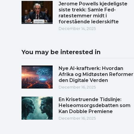
Jerome Powells kjedeligste
siste trekk: Samle Fed-
ratestemmer midt i
forestående lederskifte
December 14, 2025
You may be interested in
Nye AI-kraftverk: Hvordan
Afrika og Midtøsten Reformer
den Digitale Verden
December 16, 2025
En Krisetruende Tidslinje:
Helseomsorgsdebatten som
Kan Dobble Premiene
December 16, 2025