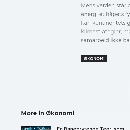
Mens verden står o
energi et håpets f
kan kontinentets g
klimastrategier, må
samarbeid ikke bar
ØKONOMI
More in Økonomi
En Banebrytende Teori som