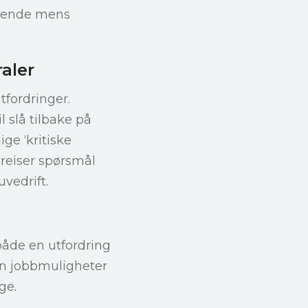
erende mens
aler
tfordringer.
l slå tilbake på
ge ‘kritiske
 reiser spørsmål
vedrift.
både en utfordring
en jobbmuligheter
ge.