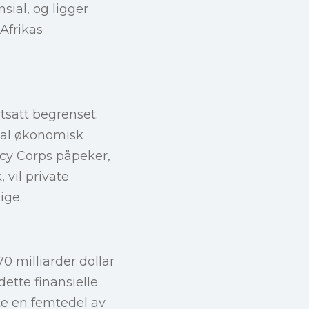
nsial, og ligger
Afrikas
rtsatt begrenset.
nal økonomisk
rcy Corps påpeker,
 vil private
ige.
0 milliarder dollar
dette finansielle
ke en femtedel av