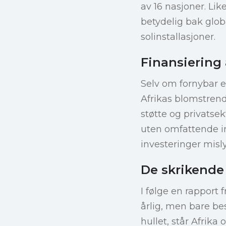
av 16 nasjoner. Lik
betydelig bak glob
solinstallasjoner.
Finansiering
Selv om fornybar en
Afrikas blomstrend
støtte og privatse
uten omfattende int
investeringer misly
De skrikende 
I følge en rapport 
årlig, men bare besk
hullet, står Afrik