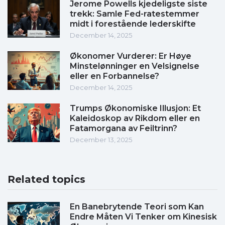
Jerome Powells kjedeligste siste
trekk: Samle Fed-ratestemmer
midt i forestående lederskifte
December 14, 2025
Økonomer Vurderer: Er Høye
Minstelønninger en Velsignelse
eller en Forbannelse?
December 14, 2025
Trumps Økonomiske Illusjon: Et
Kaleidoskop av Rikdom eller en
Fatamorgana av Feiltrinn?
December 13, 2025
Related topics
En Banebrytende Teori som Kan
Endre Måten Vi Tenker om Kinesisk