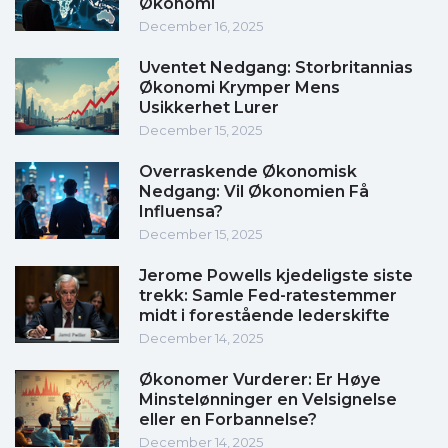
Økonomi
December 16, 2025
Uventet Nedgang: Storbritannias
Økonomi Krymper Mens
Usikkerhet Lurer
December 15, 2025
Overraskende Økonomisk
Nedgang: Vil Økonomien Få
Influensa?
December 15, 2025
Jerome Powells kjedeligste siste
trekk: Samle Fed-ratestemmer
midt i forestående lederskifte
December 14, 2025
Økonomer Vurderer: Er Høye
Minstelønninger en Velsignelse
eller en Forbannelse?
December 14, 2025