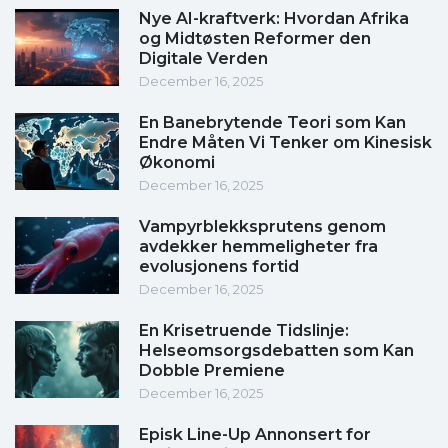
Nye AI-kraftverk: Hvordan Afrika
og Midtøsten Reformer den
Digitale Verden
December 16, 2025
En Banebrytende Teori som Kan
Endre Måten Vi Tenker om Kinesisk
Økonomi
December 16, 2025
Vampyrblekksprutens genom
avdekker hemmeligheter fra
evolusjonens fortid
December 16, 2025
En Krisetruende Tidslinje:
Helseomsorgsdebatten som Kan
Dobble Premiene
December 16, 2025
Episk Line-Up Annonsert for