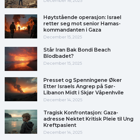
December 16, 2025
Høytstående operasjon: Israel
retter seg mot senior Hamas-
kommandanten i Gaza
December 15, 2025
Står Iran Bak Bondi Beach
Blodbadet?
December 15, 2025
Presset og Spenningene Øker
Etter Israels Angrep på Sør-
Libanon Midt i Skjør Våpenhvile
December 14, 2025
Tragisk Konfrontasjon: Gaza-
adresse Nektet Kritisk Pleie til Ung
Kreftpasient
December 14, 2025