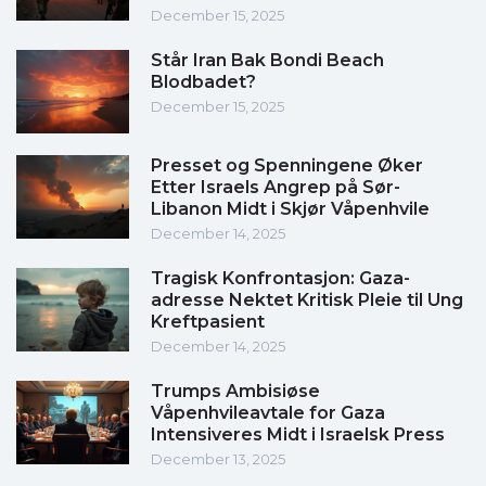
December 15, 2025
Står Iran Bak Bondi Beach
Blodbadet?
December 15, 2025
Presset og Spenningene Øker
Etter Israels Angrep på Sør-
Libanon Midt i Skjør Våpenhvile
December 14, 2025
Tragisk Konfrontasjon: Gaza-
adresse Nektet Kritisk Pleie til Ung
Kreftpasient
December 14, 2025
Trumps Ambisiøse
Våpenhvileavtale for Gaza
Intensiveres Midt i Israelsk Press
December 13, 2025