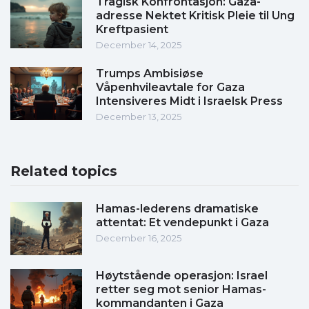
Tragisk Konfrontasjon: Gaza-
adresse Nektet Kritisk Pleie til Ung
Kreftpasient
December 14, 2025
Trumps Ambisiøse
Våpenhvileavtale for Gaza
Intensiveres Midt i Israelsk Press
December 13, 2025
Related topics
Hamas-lederens dramatiske
attentat: Et vendepunkt i Gaza
December 16, 2025
Høytstående operasjon: Israel
retter seg mot senior Hamas-
kommandanten i Gaza