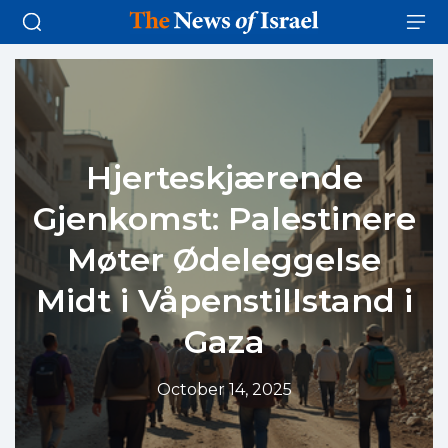
Hjerteskjærende
Gjenkomst: Palestinere
Møter Ødeleggelse
Midt i Våpenstillstand i
Gaza
October 14, 2025