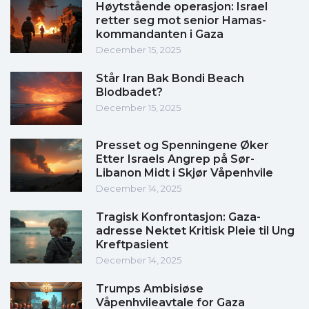
Høytstående operasjon: Israel
retter seg mot senior Hamas-
kommandanten i Gaza
December 15, 2025
Står Iran Bak Bondi Beach
Blodbadet?
December 15, 2025
Presset og Spenningene Øker
Etter Israels Angrep på Sør-
Libanon Midt i Skjør Våpenhvile
December 14, 2025
Tragisk Konfrontasjon: Gaza-
adresse Nektet Kritisk Pleie til Ung
Kreftpasient
December 14, 2025
Trumps Ambisiøse
Våpenhvileavtale for Gaza