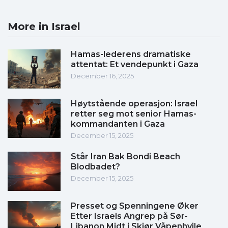
More in Israel
Hamas-lederens dramatiske
attentat: Et vendepunkt i Gaza
December 16, 2025
Høytstående operasjon: Israel
retter seg mot senior Hamas-
kommandanten i Gaza
December 15, 2025
Står Iran Bak Bondi Beach
Blodbadet?
December 15, 2025
Presset og Spenningene Øker
Etter Israels Angrep på Sør-
Libanon Midt i Skjør Våpenhvile