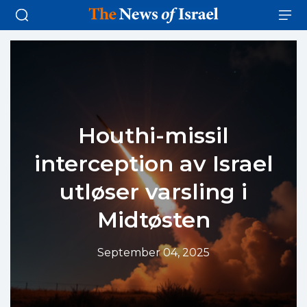
Houthi-missil
interception av Israel
utløser varsling i
Midtøsten
September 04, 2025