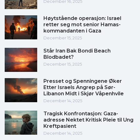
December 16, 2025
Høytstående operasjon: Israel
retter seg mot senior Hamas-
kommandanten i Gaza
December 15, 2025
Står Iran Bak Bondi Beach
Blodbadet?
December 15, 2025
Presset og Spenningene Øker
Etter Israels Angrep på Sør-
Libanon Midt i Skjør Våpenhvile
December 14, 2025
Tragisk Konfrontasjon: Gaza-
adresse Nektet Kritisk Pleie til Ung
Kreftpasient
December 14, 2025