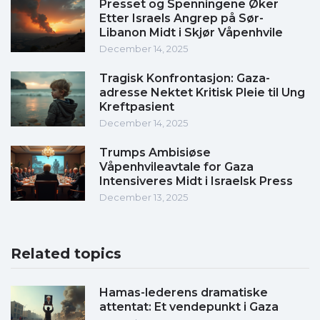
Presset og Spenningene Øker
Etter Israels Angrep på Sør-
Libanon Midt i Skjør Våpenhvile
December 14, 2025
Tragisk Konfrontasjon: Gaza-
adresse Nektet Kritisk Pleie til Ung
Kreftpasient
December 14, 2025
Trumps Ambisiøse
Våpenhvileavtale for Gaza
Intensiveres Midt i Israelsk Press
December 13, 2025
Related topics
Hamas-lederens dramatiske
attentat: Et vendepunkt i Gaza