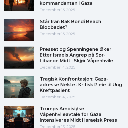
kommandanten i Gaza
December 15, 2025
Står Iran Bak Bondi Beach
Blodbadet?
December 15, 2025
Presset og Spenningene Øker
Etter Israels Angrep på Sør-
Libanon Midt i Skjør Våpenhvile
December 14, 2025
Tragisk Konfrontasjon: Gaza-
adresse Nektet Kritisk Pleie til Ung
Kreftpasient
December 14, 2025
Trumps Ambisiøse
Våpenhvileavtale for Gaza
Intensiveres Midt i Israelsk Press
December 13, 2025