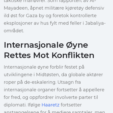
taktiske manøvrer. Som rapportert av Al-
Mayadeen, åpnet militære kjøretøy defensiv
ild øst for Gaza by og foretok kontrollerte
eksplosjoner av hus fylt med feller i Jabaliya-
området.
Internasjonale Øyne
Rettes Mot Konflikten
Internasjonale øyne forblir festet på
utviklingene i Midtøsten, da globale aktører
roper på de-eskalering. Utsagn fra
internasjonale organer fortsetter å appellere
for fred, og oppfordrer involverte parter til
diplomati. Ifølge
Haaretz
fortsetter
anstrengelsene for å mediere samtaler, men