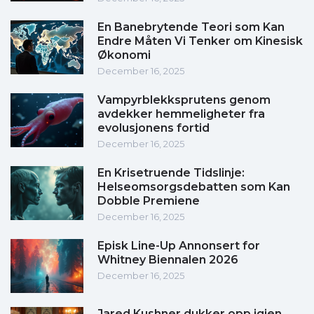
En Banebrytende Teori som Kan
Endre Måten Vi Tenker om Kinesisk
Økonomi
December 16, 2025
Vampyrblekksprutens genom
avdekker hemmeligheter fra
evolusjonens fortid
December 16, 2025
En Krisetruende Tidslinje:
Helseomsorgsdebatten som Kan
Dobble Premiene
December 16, 2025
Episk Line-Up Annonsert for
Whitney Biennalen 2026
December 16, 2025
Jared Kushner dukker opp igjen