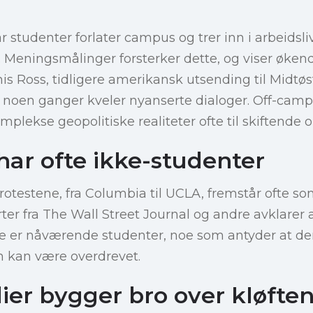
r studenter forlater campus og trer inn i arbeidslive
Meningsmålinger forsterker dette, og viser økende 
is Ross, tidligere amerikansk utsending til Midtø
oen ganger kveler nyanserte dialoger. Off-campu
plekse geopolitiske realiteter ofte til skiftende 
har ofte ikke-studenter
protestene, fra Columbia til UCLA, fremstår ofte s
rter fra The Wall Street Journal og andre avklarer
e er nåværende studenter, noe som antyder at de
n kan være overdrevet.
ier bygger bro over kløfte