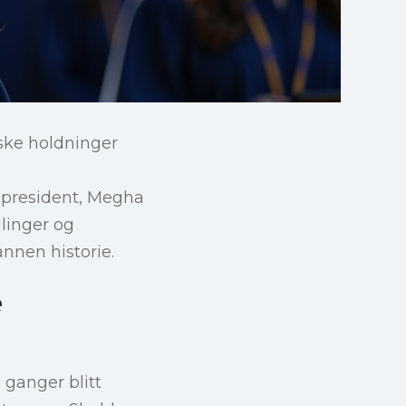
nske holdninger
epresident, Megha
llinger og
nnen historie.
e
ganger blitt