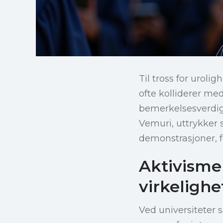
Til tross for urol
ofte kolliderer med 
bemerkelsesverdig
Vemuri, uttrykker 
demonstrasjoner, f
Aktivisme
virkeligh
Ved universiteter