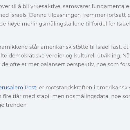
over til å bli yrkesaktive, samsvarer fundamenta
d Israels. Denne tilpasningen fremmer fortsatt po
 de høye meningsmålingstallene til fordel for Israe
mikkene står amerikansk støtte til Israel fast, et
lte demokratiske verdier og kulturell utvikling. N
de ofte et mer balansert perspektiv, noe som for
erusalem Post
, er motstandskraften i amerikansk st
n fire tiår med stabil meningsmålingsdata, noe s
ge trenden.