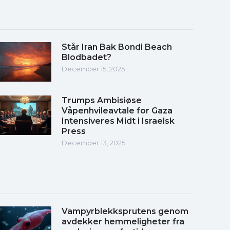
Står Iran Bak Bondi Beach
Blodbadet?
December 15, 2025
Trumps Ambisiøse
Våpenhvileavtale for Gaza
Intensiveres Midt i Israelsk
Press
December 13, 2025
Vampyrblekksprutens genom
avdekker hemmeligheter fra