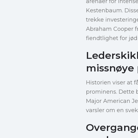
arenaer for intens
Kestenbaum. Disse
trekke investeringe
Abraham Cooper fr
fiendtlighet for jø
Lederskikk
missnøye
Historien viser at 
prominens. Dette b
Major American Je
varsler om en svekk
Overgangen