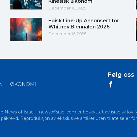
Kinesisk Økonomi
December 16, 2025
Episk Line-Up Annonsert for
Whitney Biennalen 2026
December 16, 2025
Følg oss
N
ØKONOMI
The News of Israel – newsofisrael.com er beskyttet av israelsk lov.
åkrevd. Reproduksjon av eksklusive artikler uten tillatelse er for