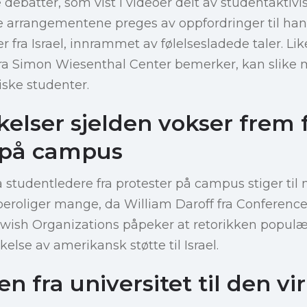
e debatter, som vist i videoer delt av studentakti
 arrangementene preges av oppfordringer til han
r fra Israel, innrammet av følelsesladede taler. Li
a Simon Wiesenthal Center bemerker, kan slike 
diske studenter.
elser sjelden vokser frem 
 på campus
få studentledere fra protester på campus stiger til 
eroliger mange, da William Daroff fra Conference 
wish Organizations påpeker at retorikken populær
else av amerikansk støtte til Israel.
 fra universitet til den vi