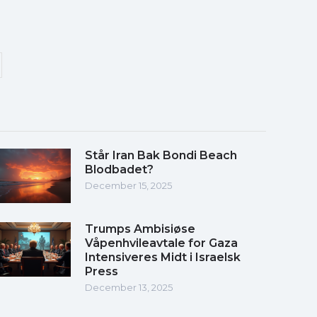
Står Iran Bak Bondi Beach
Blodbadet?
December 15, 2025
Trumps Ambisiøse
Våpenhvileavtale for Gaza
Intensiveres Midt i Israelsk
Press
December 13, 2025