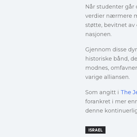
Når studenter går 
verdier nærmere me
støtte, bevitnet av
nasjonen.
Gjennom disse dyna
historiske bånd, de
modnes, omfavner 
varige alliansen.
Som angitt i
The J
forankret i mer en
denne kontinuerli
ISRAEL