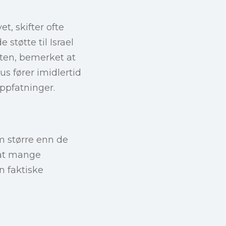
t, skifter ofte
støtte til Israel
sten, bemerket at
s fører imidlertid
oppfatninger.
om større enn de
 at mange
n faktiske
n