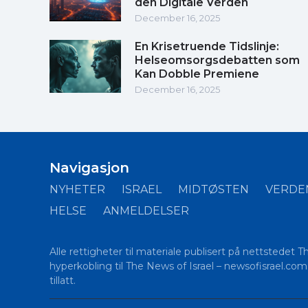
den Digitale Verden
December 16, 2025
En Krisetruende Tidslinje:
Helseomsorgsdebatten som
Kan Dobble Premiene
December 16, 2025
Navigasjon
NYHETER
ISRAEL
MIDTØSTEN
VERDE
HELSE
ANMELDELSER
Alle rettigheter til materiale publisert på nettstedet 
hyperkobling til The News of Israel – newsofisrael.com p
tillatt.