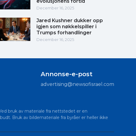
evolusjonens fortid
December 16, 2025
Jared Kushner dukker opp
igjen som nøkkelspiller i
Trumps forhandlinger
December 16, 2025
Annonse-e-post
advertising@newsofisrael.com
 Ved bruk av materiale fra nettstedet er en
budt. Bruk av bildemateriale fra byråer er heller ikke