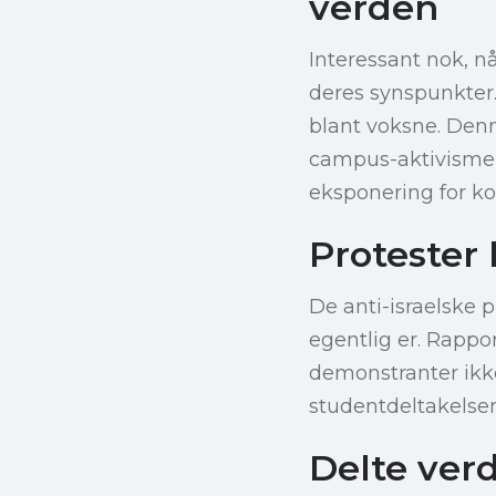
verden
Interessant nok, nå
deres synspunkter. 
blant voksne. Denn
campus-aktivisme n
eksponering for kom
Protester 
De anti-israelske 
egentlig er. Rappo
demonstranter ikk
studentdeltakelse
Delte verd