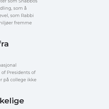
vister som Shabbos
dling, som å
kevel, som Rabbi
miljøer fremme
fra
nasjonal
of Presidents of
 på college ikke
rkelige