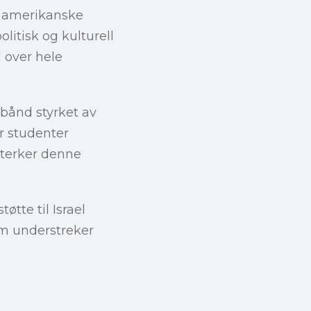
le amerikanske
litisk og kulturell
l over hele
 bånd styrket av
år studenter
sterker denne
øtte til Israel
om understreker