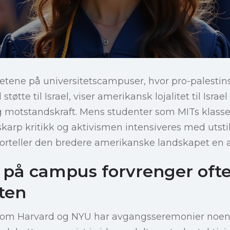
ighetene på universitetscampuser, hvor pro-palesti
støtte til Israel, viser amerikansk lojalitet til Israel
 motstandskraft. Mens studenter som MITs klass
skarp kritikk og aktivismen intensiveres med utsti
orteller den bredere amerikanske landskapet en a
 på campus forvrenger oft
eten
 som Harvard og NYU har avgangsseremonier noen 