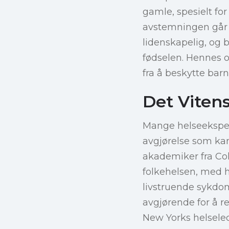
gamle, spesielt fo
avstemningen går 
lidenskapelig, og b
fødselen. Hennes o
fra å beskytte barn
Det Viten
Mange helseekspert
avgjørelse som kan 
akademiker fra Co
folkehelsen, med he
livstruende sykdo
avgjørende for å re
New Yorks helseled