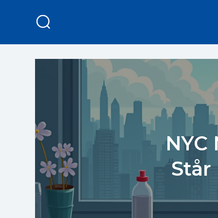
NYC 
Står