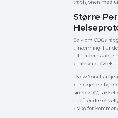
tradisjonen med um
Større Pers
Helseprot
Selv om CDCs rådg
tilnærming, har de
tillit. Interessant
politisk innflytel
I New York har t
beroliget innbygger
siden 2017, takket 
det å endre et ve
risiko for kommen