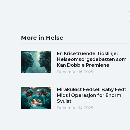
More in Helse
En Krisetruende Tidslinje:
Helseomsorgsdebatten som
Kan Dobble Premiene
December 16, 2025
Mirakuløst Fødsel: Baby Født
Midt i Operasjon for Enorm
Svulst
December 14, 2025