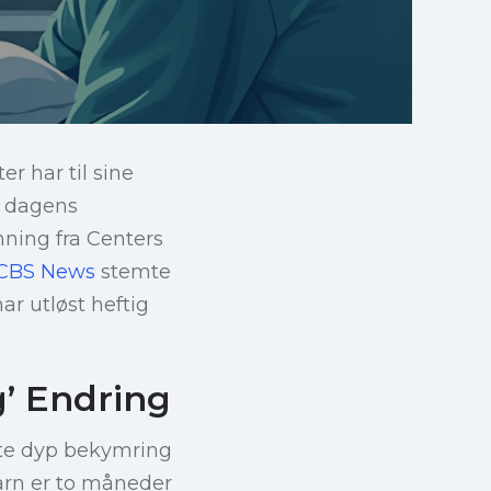
r har til sine
e dagens
mning fra Centers
CBS News
stemte
ar utløst heftig
g’ Endring
kte dyp bekymring
barn er to måneder