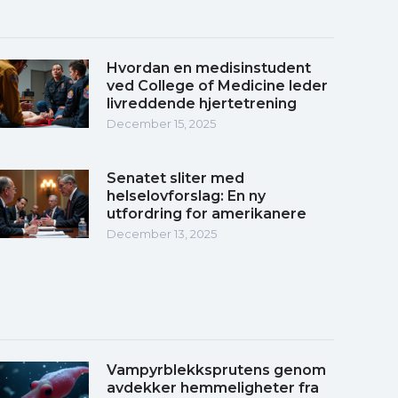
Hvordan en medisinstudent
ved College of Medicine leder
livreddende hjertetrening
December 15, 2025
Senatet sliter med
helselovforslag: En ny
utfordring for amerikanere
December 13, 2025
Vampyrblekksprutens genom
avdekker hemmeligheter fra