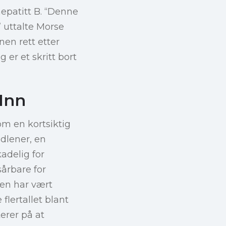
hepatitt B. “Denne
 uttalte Morse
nen rett etter
er et skritt bort
Inn
om en kortsiktig
edlener, en
adelig for
sårbare for
en har vært
flertallet blant
erer på at