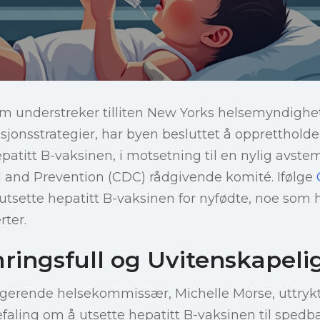
som understreker tilliten New Yorks helsemyndighete
sjonsstrategier, har byen besluttet å oppretthold
epatitt B-vaksinen, i motsetning til en nylig avste
l and Prevention (CDC) rådgivende komité. Ifølge
utsette hepatitt B-vaksinen for nyfødte, noe som h
rter.
ringsfull og Uvitenskapeli
ngerende helsekommissær, Michelle Morse, uttry
faling om å utsette hepatitt B-vaksinen til sped