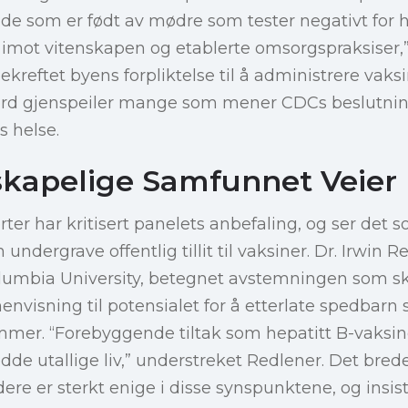
r de som er født av mødre som tester negativt for 
imot vitenskapen og etablerte omsorgspraksiser,”
ekreftet byens forpliktelse til å administrere vaksi
rd gjenspeiler mange som mener CDCs beslutning 
s helse.
skapelige Samfunnet Veier 
er har kritisert panelets anbefaling, og ser det s
undergrave offentlig tillit til vaksiner. Dr. Irwin R
lumbia University, betegnet avstemningen som sk
nvisning til potensialet for å etterlate spedbarn 
mmer. “Forebyggende tiltak som hepatitt B-vaksin
dde utallige liv,” understreket Redlener. Det brede 
ere er sterkt enige i disse synspunktene, og insist