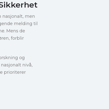
Sikkerhet
n nasjonalt, men
gende melding til
ene. Mens de
en, forblir
forskning og
 nasjonalt nivå,
e prioriterer