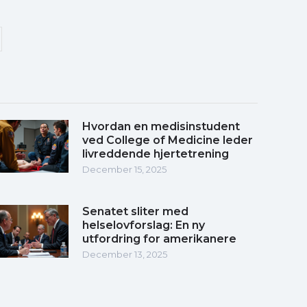
Hvordan en medisinstudent
ved College of Medicine leder
livreddende hjertetrening
December 15, 2025
Senatet sliter med
helselovforslag: En ny
utfordring for amerikanere
December 13, 2025