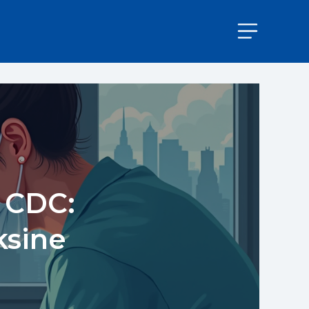
 CDC:
ksine