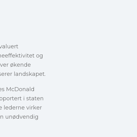
valuert
eeffektivitet og
hever økende
serer landskapet.
mes McDonald
pportert i staten
e lederne virker
 en unødvendig