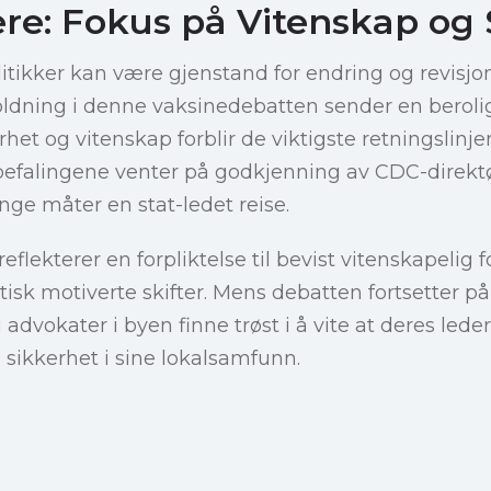
ere: Fokus på Vitenskap og 
litikker kan være gjenstand for endring og revisjo
oldning i denne vaksinedebatten sender en beroli
rhet og vitenskap forblir de viktigste retningslinj
befalingene venter på godkjenning av CDC-direktør
ge måter en stat-ledet reise.
eflekterer en forpliktelse til bevist vitenskapelig 
itisk motiverte skifter. Mens debatten fortsetter på
dvokater i byen finne trøst i å vite at deres leder
 sikkerhet i sine lokalsamfunn.