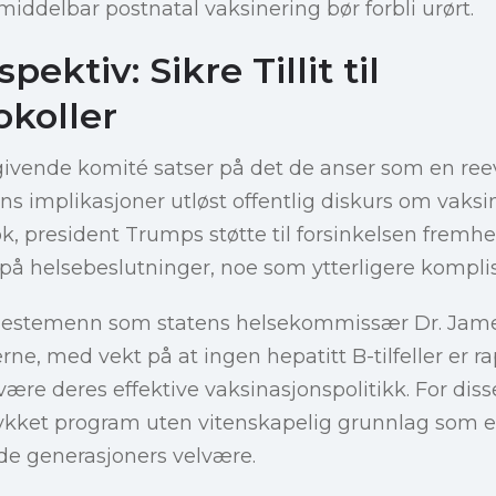
iddelbar postnatal vaksinering bør forbli urørt.
pektiv: Sikre Tillit til
okoller
ivende komité satser på det de anser som en ree
ns implikasjoner utløst offentlig diskurs om vaksin
 nok, president Trumps støtte til forsinkelsen frem
se på helsebeslutninger, noe som ytterligere kompli
jenestemenn som statens helsekommissær Dr. Ja
ne, med vekt på at ingen hepatitt B-tilfeller er ra
være deres effektive vaksinasjonspolitikk. For diss
llykket program uten vitenskapelig grunnlag som
de generasjoners velvære.