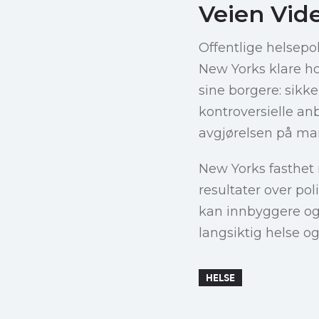
Veien Vid
Offentlige helsepo
New Yorks klare h
sine borgere: sikke
kontroversielle an
avgjørelsen på man
New Yorks fasthet r
resultater over pol
kan innbyggere og a
langsiktig helse og
HELSE