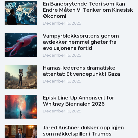
En Banebrytende Teori som Kan
Endre Måten Vi Tenker om Kinesisk
Økonomi
December 16, 2025
Vampyrblekksprutens genom
avdekker hemmeligheter fra
evolusjonens fortid
December 16, 2025
Hamas-lederens dramatiske
attentat: Et vendepunkt i Gaza
December 16, 2025
Episk Line-Up Annonsert for
Whitney Biennalen 2026
December 16, 2025
Jared Kushner dukker opp igjen
som nøkkelspiller i Trumps