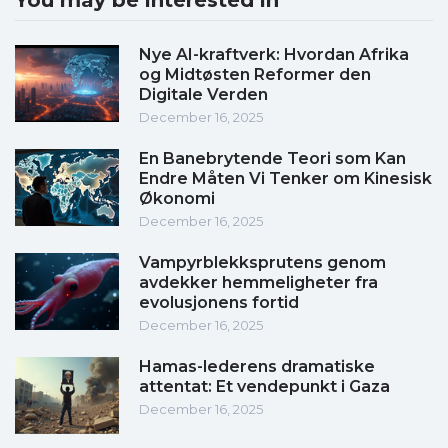
You may be interested in
Nye AI-kraftverk: Hvordan Afrika
og Midtøsten Reformer den
Digitale Verden
December 16, 2025
En Banebrytende Teori som Kan
Endre Måten Vi Tenker om Kinesisk
Økonomi
December 16, 2025
Vampyrblekksprutens genom
avdekker hemmeligheter fra
evolusjonens fortid
December 16, 2025
Hamas-lederens dramatiske
attentat: Et vendepunkt i Gaza
December 16, 2025