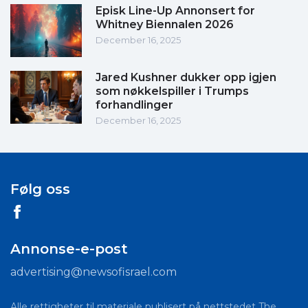
Episk Line-Up Annonsert for
Whitney Biennalen 2026
December 16, 2025
Jared Kushner dukker opp igjen
som nøkkelspiller i Trumps
forhandlinger
December 16, 2025
Følg oss
Annonse-e-post
advertising@newsofisrael.com
Alle rettigheter til materiale publisert på nettstedet The