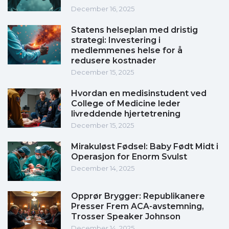
December 16, 2025
Statens helseplan med dristig
strategi: Investering i
medlemmenes helse for å
redusere kostnader
December 15, 2025
Hvordan en medisinstudent ved
College of Medicine leder
livreddende hjertetrening
December 15, 2025
Mirakuløst Fødsel: Baby Født Midt i
Operasjon for Enorm Svulst
December 14, 2025
Opprør Brygger: Republikanere
Presser Frem ACA-avstemning,
Trosser Speaker Johnson
December 14, 2025